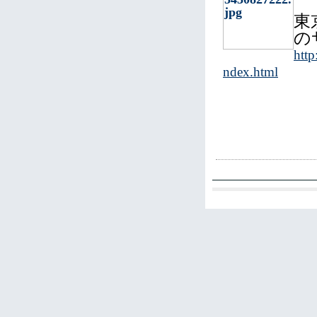
東
の
http
ndex.html