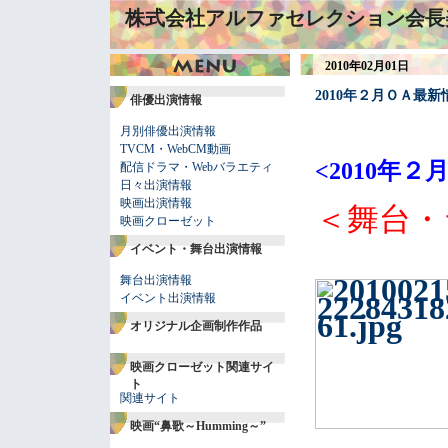
株式会社アルファセレクション会長
2010年02月01日
2010年２月ＯＡ最新
俳優出演情報
月別俳優出演情報
TVCM・WebCM動画
<2010年
配信ドラマ・Webバラエティ
日々出演情報
映画出演情報
＜舞台・
映画クローゼット
イベント・舞台出演情報
舞台出演情報
イベント出演情報
オリジナル企画制作作品
映画クローゼット関連サイ
ト
関連サイト
映画“鼻歌～Humming～”