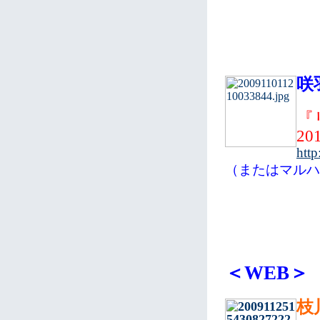
咲
『
20
http
（またはマルハ
＜WEB＞
枝