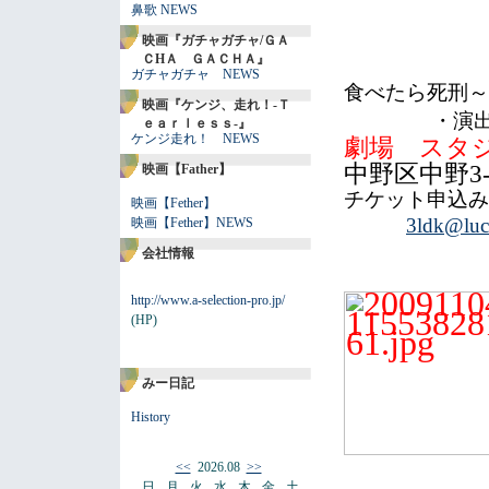
鼻歌 NEWS
映画『ガチャガチャ/ＧＡ
ＣHＡ ＧＡＣＨＡ』
ガチャガチャ NEWS
食べたら死刑～
映画『ケンジ、走れ！-Ｔ
・演
ｅａｒｌｅｓｓ-』
ケンジ走れ！ NEWS
劇場 スタ
中野区中野3-22
映画【Father】
チケット申込み
映画【Fether】
3ldk@luc
映画【Fether】NEWS
会社情報
http://www.a-selection-pro.jp/
(HP)
みー日記
History
<<
2026.08
>>
日
月
火
水
木
金
土