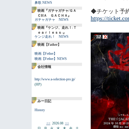
鼻歌 NEWS
◆チケット予
映画『ガチャガチャ/ＧＡ
ＣHＡ ＧＡＣＨＡ』
https://ticket.c
ガチャガチャ NEWS
映画『ケンジ、走れ！-Ｔ
ｅａｒｌｅｓｓ-』
ケンジ走れ！ NEWS
映画【Father】
映画【Fether】
映画【Fether】NEWS
会社情報
http://www.a-selection-pro.jp/
(HP)
みー日記
History
<<
2026.08
>>
日
月
火
水
木
金
土