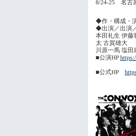
8/24-25 
◆作・構成・演
◆出演／出演
本田礼生 伊藤
太 古賀雄大
川原一馬 塩田
■公演HP
https
■公式HP
http