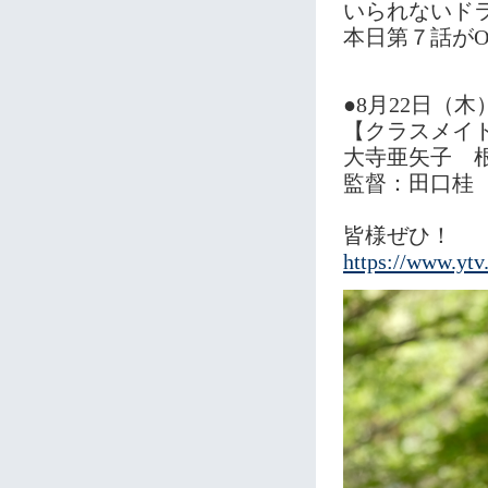
いられないド
本日第７話がO
●8月22日（木
【クラスメイ
大寺亜矢子 
監督：田口桂
皆様ぜひ！
https://www.ytv.