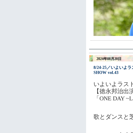
2024年08月20日
8/24-25／いよい
SHOW vol.43
いよいよラス
【徳永邦治出演舞台
「ONE DAY ~Las
歌とダンスと