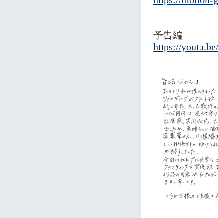
https://motion-g
予告編
https://yout