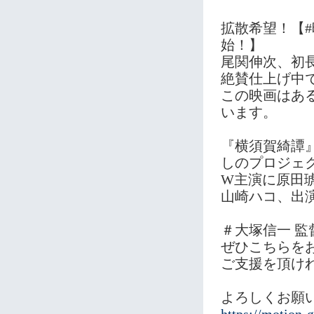
拡散希望！【
始！】
尾関伸次、初
絶賛仕上げ中
この映画はあ
います。
『横須賀綺譚
しのプロジェ
W主演に原田
山崎ハコ、出
＃大塚信一 監
ぜひこちらを
ご支援を頂け
よろしくお願