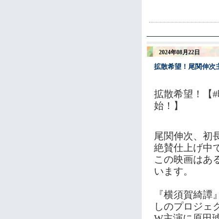
2024年08月22日
拡散希望！尾関伸次
拡散希望！【
始！】
尾関伸次、初
絶賛仕上げ中
この映画はあ
います。
『横須賀綺譚
しのプロジェ
W主演に原田