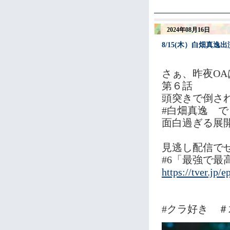
2024年08月16日
8/15(木）白畑真
さぁ、昨夜O
第６話
頭突きで倒さ
#白畑真逸 で
面白過ぎる展
見逃し配信で
#6「最強で最高
https://tver.jp
#クラ好き ＃