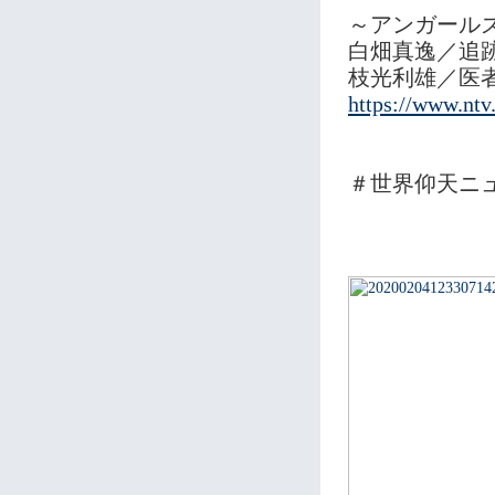
～アンガール
白畑真逸／追
枝光利雄／医
https://www.ntv.
＃世界仰天ニ