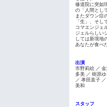
修道院に突如
の「人間とし
またダウン症
「生」、そし
コマエンジェ
ジェルらしい
しては新境地
あなたが食べ
出演
市野莉絵 ／ 金
多美 ／ 樹原ゆ
／ 孝田直子 ／
美和
スタッフ