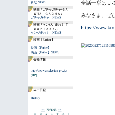
全話一挙はＵ-
鼻歌 NEWS
映画『ガチャガチャ/ＧＡ
ＣHＡ ＧＡＣＨＡ』
みなさま、ぜ
ガチャガチャ NEWS
映画『ケンジ、走れ！-Ｔ
https://www.ktv
ｅａｒｌｅｓｓ-』
ケンジ走れ！ NEWS
映画【Father】
映画【Fether】
映画【Fether】NEWS
会社情報
http://www.a-selection-pro.jp/
(HP)
みー日記
History
<<
2026.08
>>
日
月
火
水
木
金
土