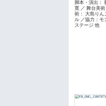
脚本・演出： 
寛 ／ 舞台美術
術： 大島りん
ル ／協力：モ
ステージ 他