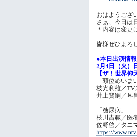
おはようござ
さぁ、今日は日
＊内容は変更
皆様ぜひよろ
●本日出演情
2月4日（火）
【ザ！世界仰
「頭位めいま
枝光利雄／TV
井上賢嗣／耳
「糖尿病」
枝川吉範／医
佐野啓／タニ
https://www.ntv.