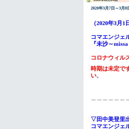
2020年3月7日～3
（2020年3月
コマエンジェ
『未沙～miss
コロナウィル
時期は未定で
い
。
＿＿＿＿＿＿
▽田中美登里
コマエンジェ