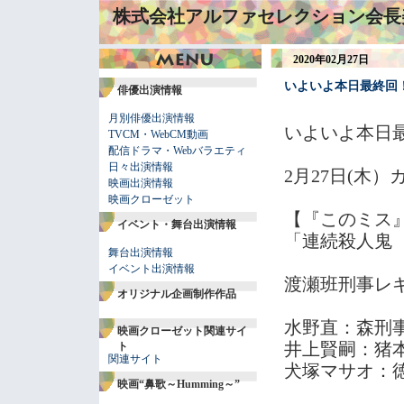
株式会社アルファセレクション会長
2020年02月27日
いよいよ本日最終回
俳優出演情報
月別俳優出演情報
いよいよ本日
TVCM・WebCM動画
配信ドラマ・Webバラエティ
日々出演情報
2月27日(木
映画出演情報
映画クローゼット
【『このミス
イベント・舞台出演情報
「連続殺人
舞台出演情報
イベント出演情報
渡瀬班刑事レ
オリジナル企画制作作品
水野直：森刑
映画クローゼット関連サイ
井上賢嗣：猪
ト
関連サイト
犬塚マサオ：
映画“鼻歌～Humming～”