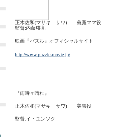
正
木佐和(マサキ サワ)
義寛ママ役
監督:内藤瑛亮
映画『パズル』オフィシャルサイト
http://www.puzzle-movie.jp/
『雨時々晴れ』
正
木佐和(マサキ サワ)
美雪役
監督:イ・ユンソク
土