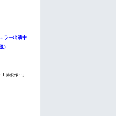
ギュラー出演中
役）
界～工藤俊作～」