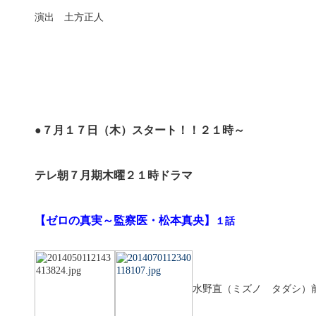
演出 土方正人
●７月１７日（木）スタート！！２１時～
テレ朝７月期木曜２１時ドラマ
【ゼロの真実～監察医・松本真央】
１話
水野直（ミズノ タダシ）