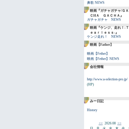
鼻歌 NEWS
映画『ガチャガチャ/ＧＡ
ＣHＡ ＧＡＣＨＡ』
ガチャガチャ NEWS
映画『ケンジ、走れ！-Ｔ
ｅａｒｌｅｓｓ-』
ケンジ走れ！ NEWS
映画【Father】
映画【Fether】
映画【Fether】NEWS
会社情報
http://www.a-selection-pro.jp/
(HP)
みー日記
History
<<
2026.08
>>
日
月
火
水
木
金