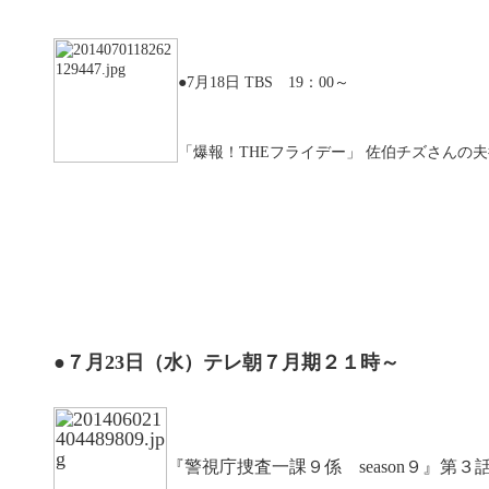
●7月18日 TBS 19：00～
「爆報！THEフライデー」 佐伯チズさんの
●７月23日（水）テレ朝７月期２１時～
『警視庁捜査一課９係 season９』第３