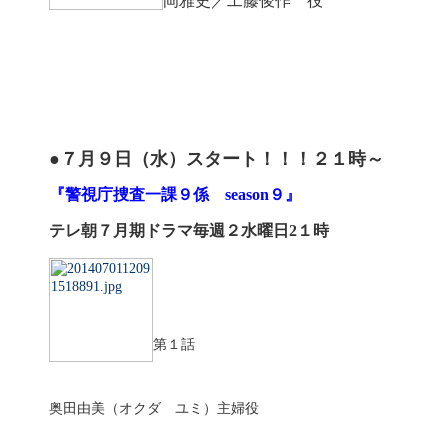
岡雅史／工藤俊作 役
●７月９日（水）スタート！！！２１時～
『警視庁捜査一課９係 season９』
テレ朝７月期ドラマ
毎週２水曜日2１時
第１話
奥田由美（オクダ ユミ）主婦役