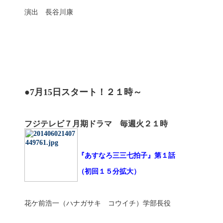
演出 長谷川康
●7月15日スタート！２１時～
フジテレビ７月期ドラマ 毎週火２１時
『あすなろ三三七拍子』第１話
（初回１５分拡大）
花ケ前浩一（ハナガサキ コウイチ）学部長役