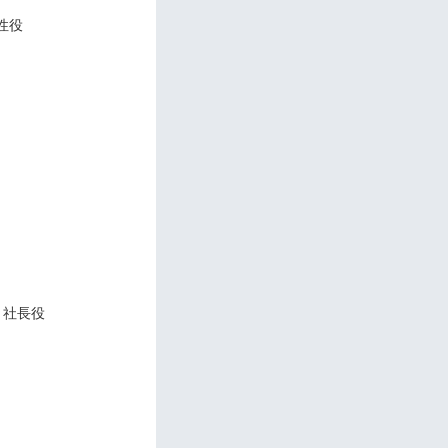
性役
 社長役