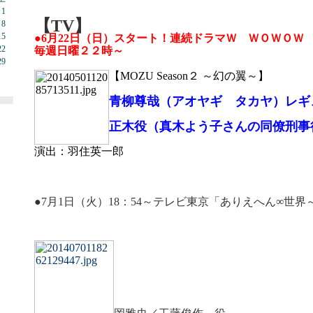
1
【TV】
8
15
●6月22
日（日）スタート！連続ドラマＷ ＷＯＷＯＷ
22
毎週日曜２２時～
29
【MOZU Season２ ～幻の翼～】
青柳尊哉（アオヤギ タカヤ）レ
正木役（真木よう子さんの同僚刑事
演出：羽住英一郎
●7月1日（火）18：54～テレビ東京「ありえへん∞世