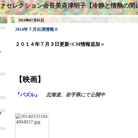
ァセレクション会長美斉津明子【冷静と情熱の間
2014年07月01日
2014年７月出演情報☆
２０１４年７月３日更新<CM情報追加＞
ィ
【映画】
『パズル』
北海道、岩手県にて公開中
イ