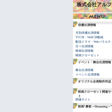
株式会社アルフ
俳優出演情報
月別俳優出演情報
TVCM・WebCM動画
配信ドラマ・Webバラエテ
日々出演情報
映画出演情報
映画クローゼット
イベント・舞台出演情報
舞台出演情報
イベント出演情報
オリジナル企画制作作品
映画クローゼット関連サ
ト
関連サイト
映画“鼻歌～Humming～”