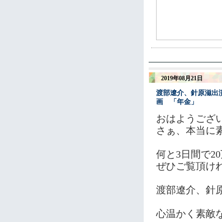
2019年08月21日
渡部遼介、針原滋出演
画 「年金」
おはようござ
さぁ、本当に
何と3日間で2
ぜひご覧頂け
渡部遼介、針
心温かく素敵な