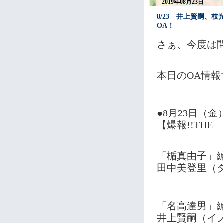
2019年08月23日
8/23 井上賢嗣、
OA！
さぁ、今度は間
本日のOA情報です
●8月23日（金
【爆報!!TH
「楯真由子」
田中美登里（
「名高達男」
井上賢嗣（イ