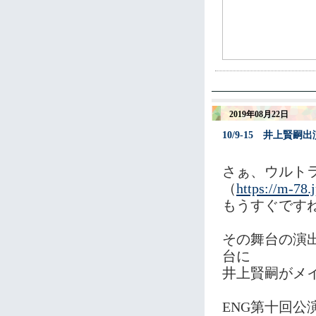
2019年08月22日
10/9-15 井上賢
さぁ、ウルト
（
https://m-78.
もうすぐですね!(
その舞台の演
台に
井上賢嗣がメ
ENG第十回公