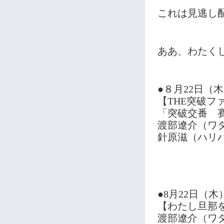
これは見逃し
ああ、わたく
●８月22日（
【THE突破フ
「突破交番 
渡部遼介（ワ
針原滋（ハリ
●8月22日（
【わたし旦那
渡部遼介（ワ