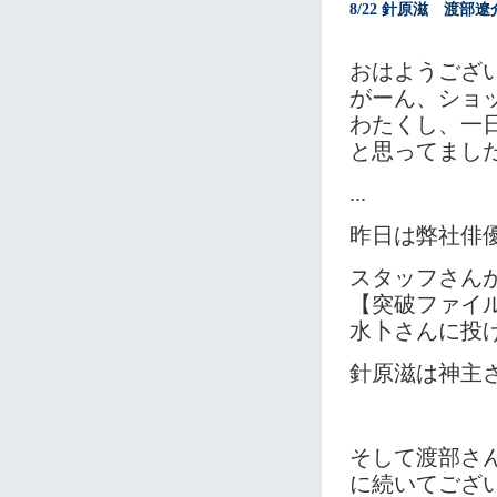
8/22 針原滋 渡
おはようござ
がーん、ショ
わたくし、一日
と思ってまし
...
昨日は弊社俳
スタッフさん
【突破ファイ
水卜さんに投げ
針原滋は神主
そして渡部さ
に続いてござ