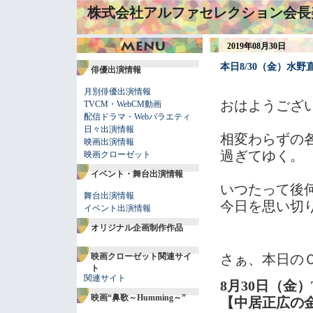
株式会社アルファセレクション会長
2019年08月30日
本日8/30（金）水
俳優出演情報
月別俳優出演情報
おはようござ
TVCM・WebCM動画
配信ドラマ・Webバラエティ
日々出演情報
相変わらずの
映画出演情報
過ぎてゆく。
映画クローゼット
イベント・舞台出演情報
いつたって後
舞台出演情報
今日を思い切
イベント出演情報
オリジナル企画制作作品
映画クローゼット関連サイ
さぁ、本日の
ト
関連サイト
8月30日（金）
映画“鼻歌～Humming～”
【中居正広の