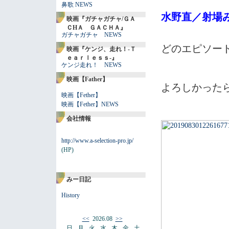
鼻歌 NEWS
水野直／射場
映画『ガチャガチャ/ＧＡ
ＣHＡ ＧＡＣＨＡ』
ガチャガチャ NEWS
どのエピソード
映画『ケンジ、走れ！-Ｔ
ｅａｒｌｅｓｓ-』
ケンジ走れ！ NEWS
映画【Father】
よろしかった
映画【Fether】
映画【Fether】NEWS
会社情報
http://www.a-selection-pro.jp/
(HP)
みー日記
History
<<
2026.08
>>
日
月
火
水
木
金
土