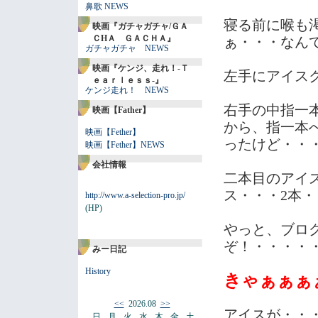
鼻歌 NEWS
寝る前に喉も
映画『ガチャガチャ/ＧＡ
ＣHＡ ＧＡＣＨＡ』
ぁ・・・なん
ガチャガチャ NEWS
映画『ケンジ、走れ！-Ｔ
左手にアイス
ｅａｒｌｅｓｓ-』
ケンジ走れ！ NEWS
右手の中指一
映画【Father】
から、指一本
映画【Fether】
ったけど・・
映画【Fether】NEWS
会社情報
二本目のアイ
ス・・・2本
http://www.a-selection-pro.jp/
(HP)
やっと、ブロ
ぞ！・・・・
みー日記
History
きゃぁぁぁ
<<
2026.08
>>
アイスが・・
日
月
火
水
木
金
土