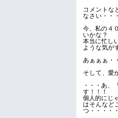
コメントな
なさい・・
今、私の４
いかな？
本当に忙し
ような気が
あぁぁぁ・
そして、愛
・・・あ、
す！！！
個人的にじ
はそんなど
つ・・・・