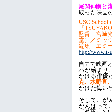
尾関伸嗣と
取った映画
USC School 
『TSUYAK
監督：宮崎
堂）／ミッ
編集：エミ
http://www.ts
自力で映画
ハが始まり
かける俳優
克、水野直
かけた悔い
そして、が
がんばって