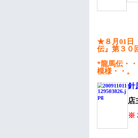
★８月01日
伝』第３０
*龍馬伝・
模様・・。
針
店
※