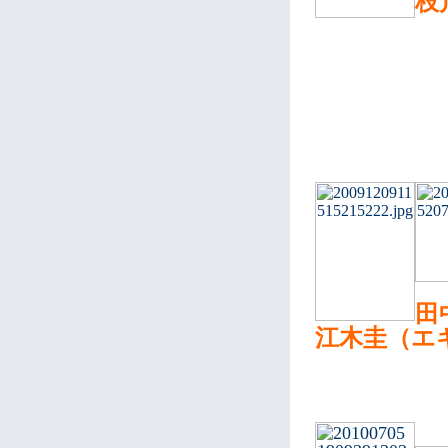
枝
田
江木圭（エ