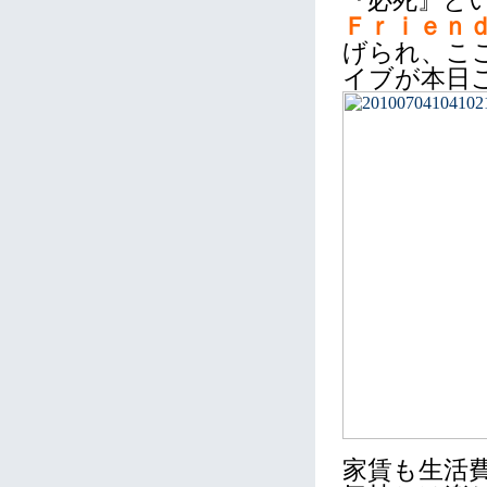
『必死』と
Ｆｒｉｅｎ
げられ、こ
イブが本日
家賃も生活