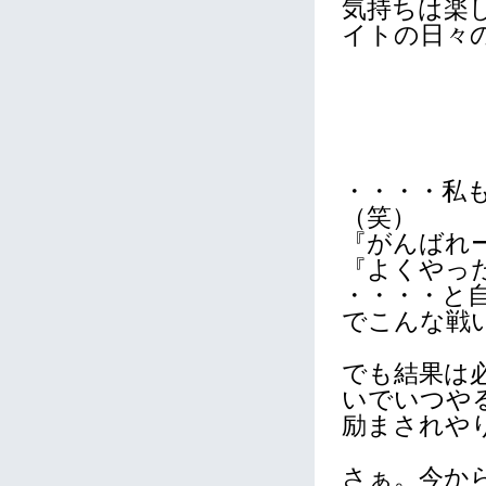
気持ちは楽
イトの日々
・・・・私
（笑）
『がんばれ
『よくやっ
・・・・と
でこんな戦
でも結果は
いでいつやる
励まされや
さぁ。今か