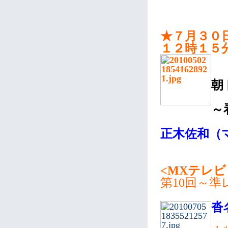
★７月３０
１２時１５
朝
～
正木佐和（
<MXテレビ
第10回～
沓