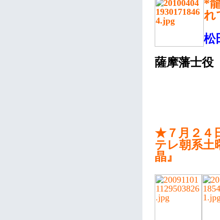
*
れ
松
薩摩藩士役
★７月２４
テレ朝系土
晶』