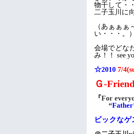
物干して・
二子玉川に
（あぁぁぁ
い・・・。
会場でどな
み！！ see you
☆2010
7/4(
Ｇ-Frie
『For every
“
Fathe
ビックなゲ