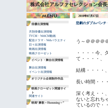
株式会社アルファセレクション会長
2010年07月17日
悲劇のダブルパンチ
俳優出演情報
月別俳優出演情報
TVCM・WebCM動画
配信ドラマ・Webバラエティ
う～＠＠＠＠
日々出演情報
映画出演情報
・・・・今、
映画クローゼット
て・・・・、
イベント・舞台出演情報
舞台出演情報
結構・・・・
イベント出演情報
オリジナル企画制作作品
長い時間・・
映画クローゼット関連サイ
深く考え・・
ト
関連サイト
ないと忘れち
映画“鼻歌～Humming～”
ているので・