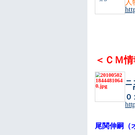
人
htt
＜ＣＭ情
ニ
『
０
htt
尾関伸嗣（