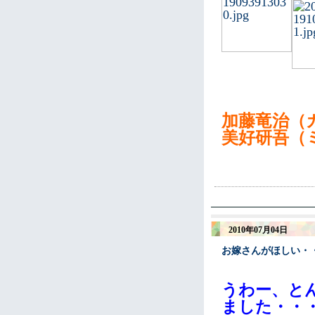
加藤竜治（
美好研吾（
2010年07月04日
お嫁さんがほしい・
うわー、と
ました・・