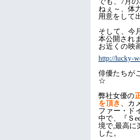
でも、7月
ねぇ～、体
用意をして
そして、今
本公開され
お近くの映
http://lucky-
俳優たちが
☆
弊社女優の
を頂き
、カ
ファー・ド
中で、『Ｓee 
境で,最高
した。