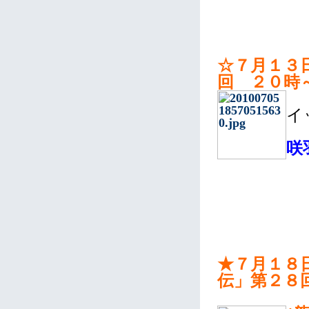
☆７月１３
回 ２０時
イ
咲
★７月１８
伝」第２８