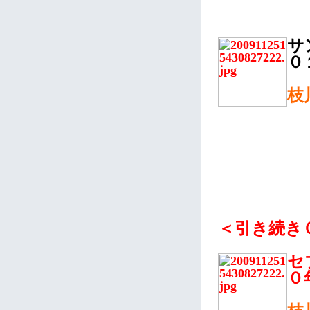
サ
０
枝
＜引き続き
セ
０