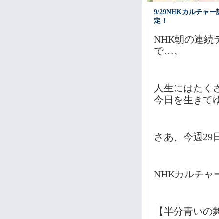
9/29NHKカルチ
定！
NHK朝の連続
で…。
人生にはたく
今日を生きて
さあ、今週29
NHKカルチ
【半分青いの