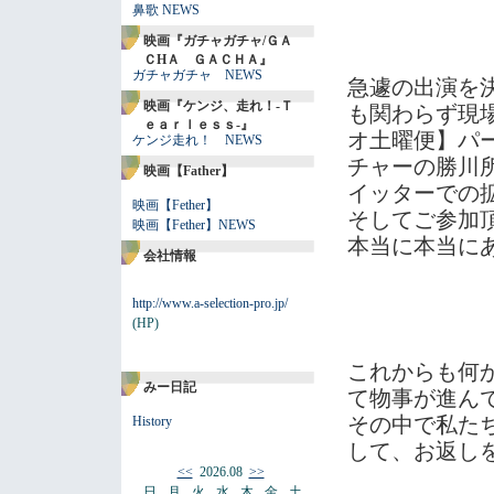
鼻歌 NEWS
映画『ガチャガチャ/ＧＡ
ＣHＡ ＧＡＣＨＡ』
ガチャガチャ NEWS
急遽の出演を
映画『ケンジ、走れ！-Ｔ
も関わらず現
ｅａｒｌｅｓｓ-』
オ土曜便】パ
ケンジ走れ！ NEWS
チャーの勝川
映画【Father】
イッターでの
映画【Fether】
そしてご参加
映画【Fether】NEWS
本当に本当に
会社情報
http://www.a-selection-pro.jp/
(HP)
これからも何
みー日記
て物事が進ん
その中で私た
History
して、お返し
<<
2026.08
>>
日
月
火
水
木
金
土