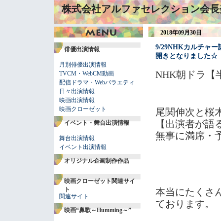
株式会社アルファセレクション会長
2018年09月30日
9/29NHKカルチ
俳優出演情報
開きとなりました☆
月別俳優出演情報
NHK朝ドラ【
TVCM・WebCM動画
配信ドラマ・Webバラエティ
日々出演情報
映画出演情報
映画クローゼット
尾関伸次と桜
【出演者が語
イベント・舞台出演情報
無事に満席・
舞台出演情報
イベント出演情報
オリジナル企画制作作品
映画クローゼット関連サイ
ト
本当にたくさ
関連サイト
ております。
映画“鼻歌～Humming～”