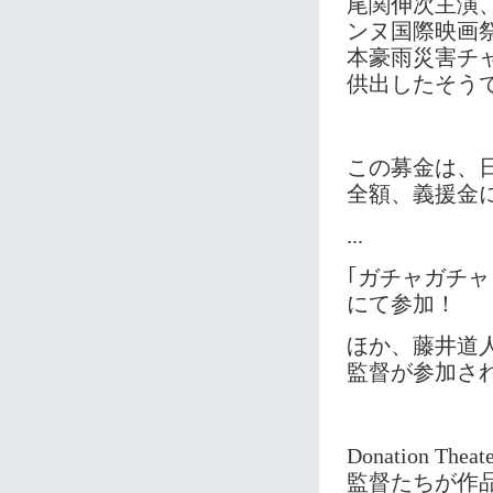
尾関伸次主演、
ンヌ国際映画
本豪雨災害チ
供出したそう
この募金は、
全額、義援金
...
｢ガチャガチャ
にて参加！
ほか、藤井道
監督が参加さ
Donation 
監督たちが作