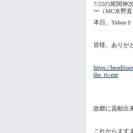
7/22の尾関
ー（MC水野
本日、Yaho
皆様、ありが
https://headlin
the_tv-ent
故郷に貢献出
これからます