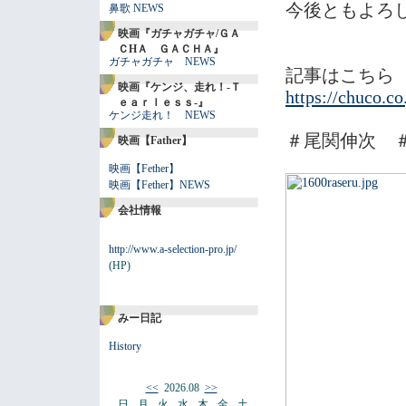
今後ともよろ
鼻歌 NEWS
映画『ガチャガチャ/ＧＡ
ＣHＡ ＧＡＣＨＡ』
ガチャガチャ NEWS
記事はこちら 
映画『ケンジ、走れ！-Ｔ
https://chuco.c
ｅａｒｌｅｓｓ-』
ケンジ走れ！ NEWS
＃尾関伸次 
映画【Father】
映画【Fether】
映画【Fether】NEWS
会社情報
http://www.a-selection-pro.jp/
(HP)
みー日記
History
<<
2026.08
>>
日
月
火
水
木
金
土