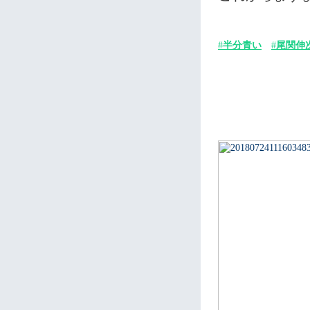
#
半分青い
#
尾関伸