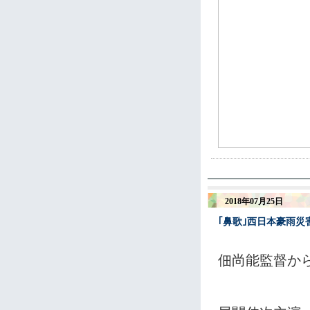
2018年07月25日
｢鼻歌｣西日本豪雨
佃尚能監督か