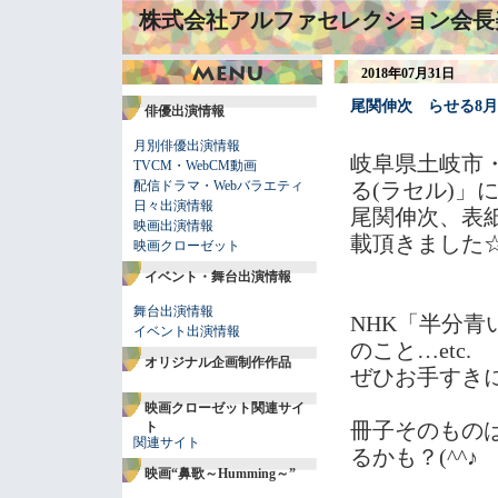
株式会社アルファセレクション会長
2018年07月31日
尾関伸次 らせる8
俳優出演情報
月別俳優出演情報
岐阜県土岐市
TVCM・WebCM動画
配信ドラマ・Webバラエティ
る(ラセル)」
日々出演情報
尾関伸次、表
映画出演情報
載頂きました
映画クローゼット
イベント・舞台出演情報
舞台出演情報
NHK「半分
イベント出演情報
のこと…etc.
オリジナル企画制作作品
ぜひお手すき
映画クローゼット関連サイ
冊子そのもの
ト
関連サイト
るかも？(^^♪
映画“鼻歌～Humming～”