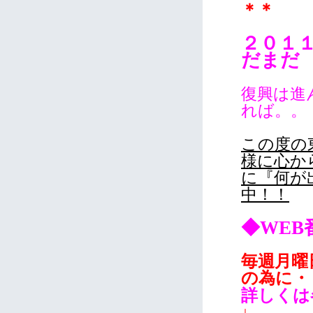
＊＊
２０１
だまだ
復興は進
れば。。
この度の
様に心か
に『何が
中！！
◆WEB
毎週月曜
の為に・
詳しくは
↓