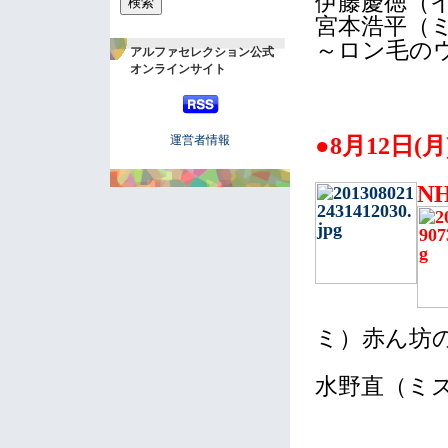
伊藤慶徳（
宮本浩平（
～ロン毛の
アルファセレクション公式
オンラインサイト
●8月12日(
運営者情報
N
ミ）赤ん坊
水野直（ミ