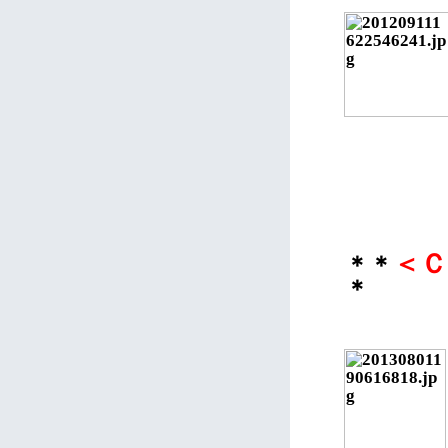
＜Ｃ
＊＊
＊