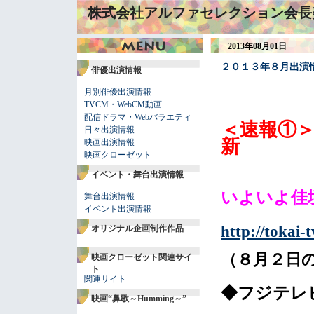
株式会社アルファセレクション会長
2013年08月01日
２０１３年８月出演
俳優出演情報
月別俳優出演情報
TVCM・WebCM動画
配信ドラマ・Webバラエティ
＜速報①
日々出演情報
新
映画出演情報
映画クローゼット
イベント・舞台出演情報
いよいよ佳
舞台出演情報
イベント出演情報
http://tokai-
オリジナル企画制作作品
（８月２日
映画クローゼット関連サイ
ト
関連サイト
◆フジテレ
映画“鼻歌～Humming～”