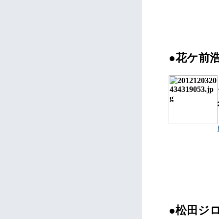
●花ケ前
●松田ジ