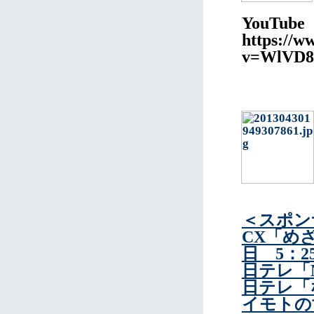
YouTu
https://w
v=WlVD8h
＜スポン
CX「め
日 5：2
日テレ「N
日テレ「
イモトの