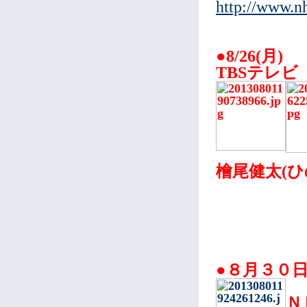
http://www.nh
●8/26(月)
TBSテレ
檜尾健太(ひ
●８月３０
Ｎ