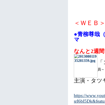
＜ＷＥＢ
●青柳尊哉（
マ
なんと2週間
「
員～
主演・タツ
https://www.you
srI6bI5Dk&featu