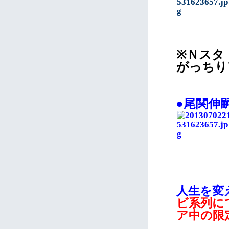
※Ｎスタ（T
がっちりア
●尾関伸
人生を変
ビ
系列に
ア中の限