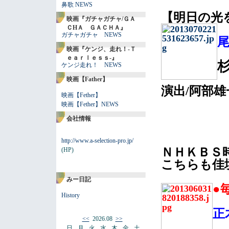
鼻歌 NEWS
【明日の光
映画『ガチャガチャ/ＧＡ
ＣHＡ ＧＡＣＨＡ』
ガチャガチャ NEWS
映画『ケンジ、走れ！-Ｔ
ｅａｒｌｅｓｓ-』
ケンジ走れ！ NEWS
映画【Father】
演出/阿部
映画【Fether】
映画【Fether】NEWS
会社情報
http://www.a-selection-pro.jp/
ＮＨＫＢＳ
(HP)
こちらも佳
みー日記
●
History
正
<<
2026.08
>>
日
月
火
水
木
金
土