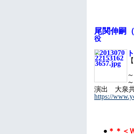
尾関伸嗣
役
ト
演出 大泉
https://www.
●
＊＊
＜