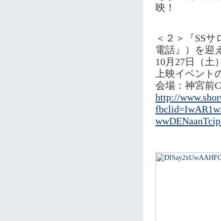
映！
＜２＞『SS
電話』）を迎
10月27日（土）
上映イベント
会場：神宮前CA
http://www.shor
fbclid=IwAR1
wwDENaanTci