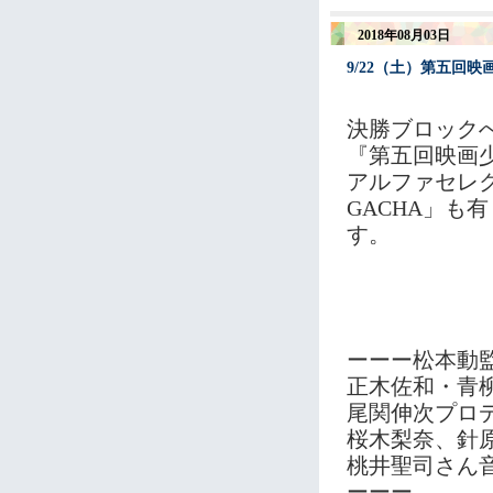
2018年08月03日
9/22（土）第五回
決勝ブロック
『第五回映画
アルファセレク
GACHA」も
す。
ーーー松本動
正木佐和・青
尾関伸次プロ
桜木梨奈、針
桃井聖司さん
ーーー