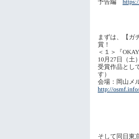
予告編
https
まずは、【ガチ
賞！
＜１＞『OKA
10月27日（土）
受賞作品とし
す）
会場：岡山メ
http://osmf.info
そして同日東京