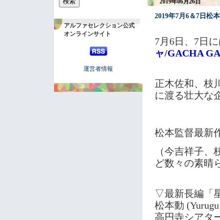
2019年06月26日
2019年7月6＆7
アルファセレクション公式
オンラインサイト
7月6日、7日
ャ/GACHA G
運営者情報
正木佐和、枝川
に渡る壮大な
松本監督最新
（今吉祥子、
ど数々の素晴
▽最新長編「
松本動 (Yurug
高円寺シアタ