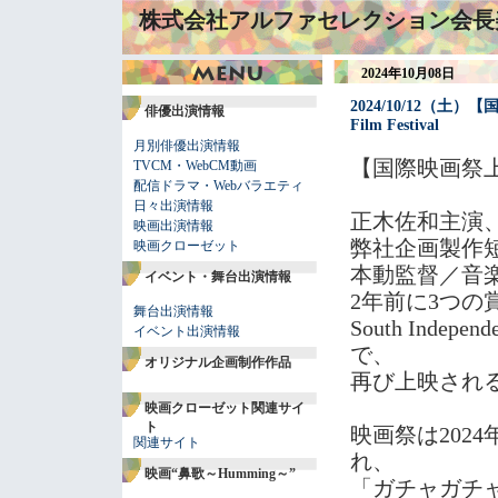
株式会社アルファセレクション会長
2024年10月08日
2024/10/12（土）
俳優出演情報
Film Festival
月別俳優出演情報
【国際映画祭
TVCM・WebCM動画
配信ドラマ・Webバラエティ
日々出演情報
正木佐和主演
映画出演情報
弊社企画製作短
映画クローゼット
本動監督／音
イベント・舞台出演情報
2年前に3つの
舞台出演情報
South Indep
イベント出演情報
で、
オリジナル企画制作作品
再び上映され
映画クローゼット関連サイ
ト
映画祭は2024
関連サイト
れ、
映画“鼻歌～Humming～”
「ガチャガチャ/