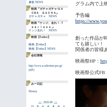
鼻歌 NEWS
グラム内で上
映画『ガチャガチャ/ＧＡ
ＣHＡ ＧＡＣＨＡ』
予告編
ガチャガチャ NEWS
https://www.y
映画『ケンジ、走れ！-Ｔ
ｅａｒｌｅｓｓ-』
ケンジ走れ！ NEWS
映画【Father】
創った作品が
ても嬉しい！
映画【Fether】
関係者の皆様
映画【Fether】NEWS
会社情報
映画祭HP：
htt
http://www.a-selection-pro.jp/
(HP)
映画祭公式FB
みー日記
History
<<
2026.08
>>
日
月
火
水
木
金
土