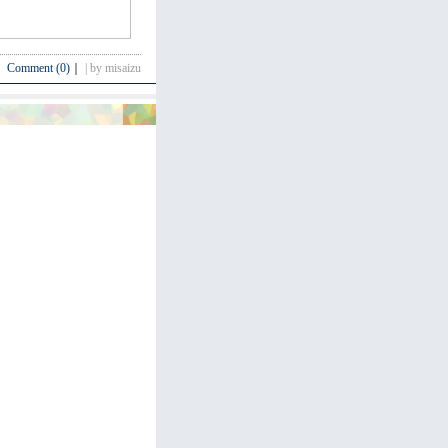
Comment (0)
｜
| by misaizu