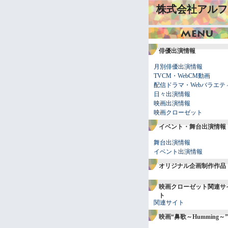
株式会社アルフ
俳優出演情報
月別俳優出演情報
TVCM・WebCM動画
配信ドラマ・Webバラエテ
日々出演情報
映画出演情報
映画クローゼット
イベント・舞台出演情報
舞台出演情報
イベント出演情報
オリジナル企画制作作品
映画クローゼット関連サ
ト
関連サイト
映画“鼻歌～Humming～”