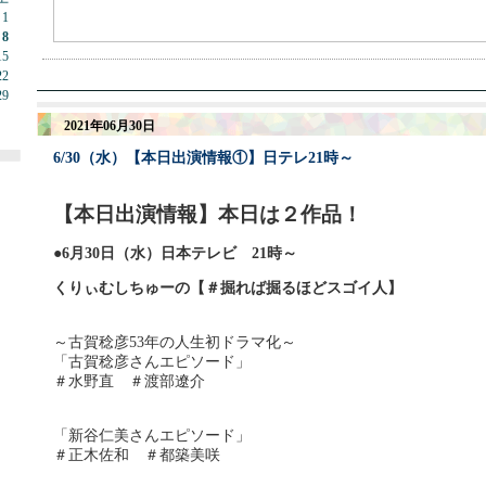
1
8
15
22
29
2021年06月30日
6/30（水）【本日出演情報①】日テレ21時～
【本日出演情報】本日は２作品！
●6月30日（水）日本テレビ 21時～
くりぃむしちゅーの【＃掘れば掘るほどスゴイ人】
～古賀稔彦53年の人生初ドラマ化～
「古賀稔彦さんエピソード」
＃水野直 ＃渡部遼介
「新谷仁美さんエピソード」
＃正木佐和 ＃都築美咲