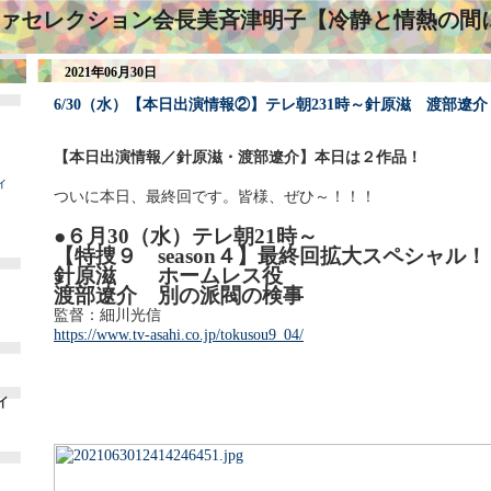
ァセレクション会長美斉津明子【冷静と情熱の間
2021年06月30日
6/30（水）【本日出演情報②】テレ朝231時～針原滋 渡部遼
【本日出演情報／針原滋・渡部遼介】本日は２作品！
ィ
ついに本日、最終回です。皆様、ぜひ～！！！
●６月30（水）テレ朝21時～
【特捜９ season４】最終回拡大スペシャル！
針原滋 ホームレス役
渡部遼介 別の派閥の検事
監督：細川光信
https://www.tv-asahi.co.jp/tokusou9_04/
イ