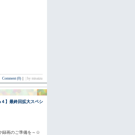
Comment (0)
｜
| by misaizu
on４】最終回拡大スペシ
ひ録画のご準備を～☆