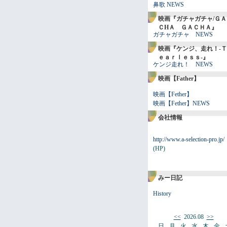
鼻歌 NEWS
映画『ガチャガチャ/ＧＡ
ＣHＡ ＧＡＣＨＡ』
ガチャガチャ NEWS
映画『ケンジ、走れ！-Ｔ
ｅａｒｌｅｓｓ-』
ケンジ走れ！ NEWS
映画【Father】
映画【Fether】
映画【Fether】NEWS
会社情報
http://www.a-selection-pro.jp/
(HP)
みー日記
History
<<
2026.08
>>
日
月
火
水
木
金