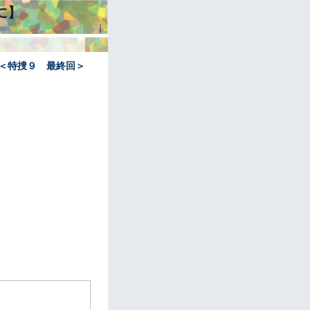
に】
｜
介＜特捜９ 最終回＞