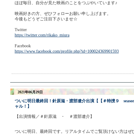
ほぼ毎日、自分が見た映画のことをつぶやいています♪
映画好きの方、ぜひフォローお願い申し上げます。
今後もどうぞご注目下さいませ☆
Twitter
https://twitter.com/rikako_miura
Facebook
https://www.facebook.com/profile.php?id=100024369901593
2021年06月29日
ついに明日最終回！針原滋・渡部遼介出演【【＃特捜９ seas
ャル！】
【出演情報／＃針原滋 ・ ＃渡部遼介】
ついに明日、最終回です。リアルタイムでご覧頂けない方はぜ