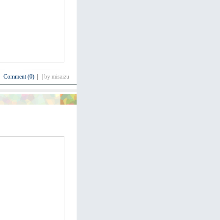
Comment (0)
｜
| by misaizu