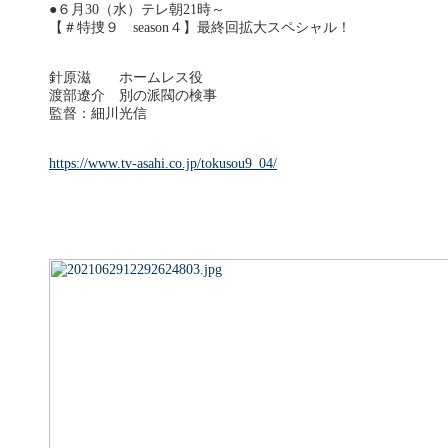
●６月30（水）テレ朝21時～
【＃特捜９ season４】最終回拡大スペシャル！
針原滋 ホームレス役
渡部遼介 別の派閥の検事
監督：細川光信
https://www.tv-asahi.co.jp/tokusou9_04/