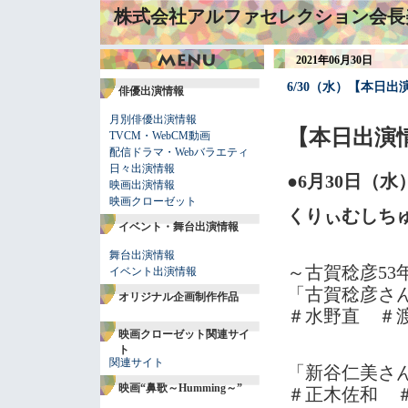
株式会社アルファセレクション会長
2021年06月30日
6/30（水）【本日出
俳優出演情報
月別俳優出演情報
【本日出演
TVCM・WebCM動画
配信ドラマ・Webバラエティ
日々出演情報
●6月30日（
映画出演情報
映画クローゼット
くりぃむしち
イベント・舞台出演情報
舞台出演情報
～古賀稔彦53
イベント出演情報
「古賀稔彦さ
オリジナル企画制作作品
＃水野直 ＃
映画クローゼット関連サイ
ト
関連サイト
「新谷仁美さ
映画“鼻歌～Humming～”
＃正木佐和 