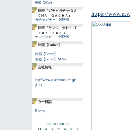
鼻歌 NEWS
映画『ガチャガチャ/ＧＡ
https://www.ntv
ＣHＡ ＧＡＣＨＡ』
ガチャガチャ NEWS
映画『ケンジ、走れ！-Ｔ
ｅａｒｌｅｓｓ-』
ケンジ走れ！ NEWS
映画【Father】
映画【Fether】
映画【Fether】NEWS
会社情報
http://www.a-selection-pro.jp/
(HP)
みー日記
History
<<
2026.08
>>
日
月
火
水
木
金
土