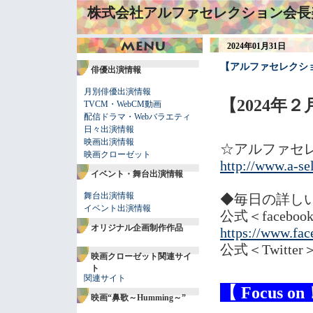
株式会社アルファセレクション会長
2024年01月31日
【アルファセレクショ
俳優出演情報
月別俳優出演情報
【2024年２
TVCM・WebCM動画
配信ドラマ・Webバラエティ
日々出演情報
映画出演情報
☆アルファセ
映画クローゼット
http://www.a-sel
イベント・舞台出演情報
舞台出演情報
◆毎日の詳し
イベント出演情報
公式＜facebo
オリジナル企画制作作品
https://www.fac
公式＜Twitt
映画クローゼット関連サイ
ト
関連サイト
【 Focus o
映画“鼻歌～Humming～”