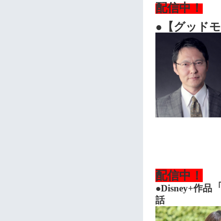
配信中！
●【グッド
配信中！
「
●Disney+作品
話