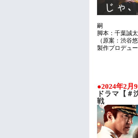
嗣
脚本：千葉誠太
（原案：渋谷悠
製作プロデュー
●2024年2月
ドラマ【＃
戦