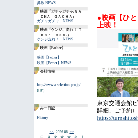
鼻歌 NEWS
映画『ガチャガチャ/ＧＡ
●映画【ひ
ＣHＡ ＧＡＣＨＡ』
ガチャガチャ NEWS
上映！
映画『ケンジ、走れ！-Ｔ
ｅａｒｌｅｓｓ-』
ケンジ走れ！ NEWS
映画【Father】
映画【Fether】
映画【Fether】NEWS
会社情報
http://www.a-selection-pro.jp/
(HP)
東京交通会館ビ
みー日記
詳細、ご予約↓
https://turnshito
History
<<
2026.08
>>
日
月
火
水
木
金
土