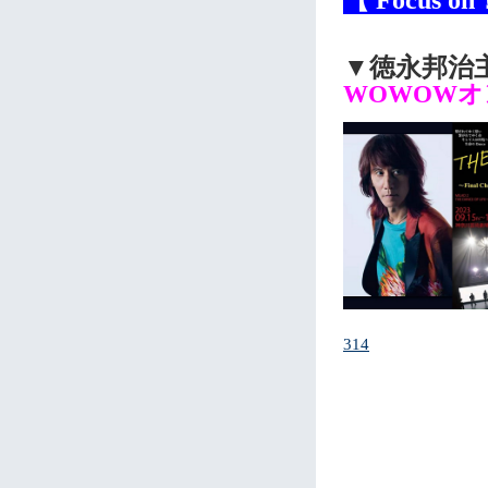
▼
徳永邦治
WOWOW
314