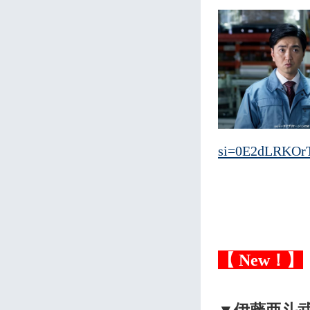
si=0E2dLRKO
【 New！】