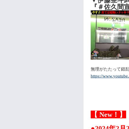
▼伊藤亜斗
『＃佐久間宣
無理がたたって錯
https://www.youtub
【 New！】
●2024年2