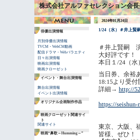
株式会社アルファセレクション会長
2024年01月24日
1/24（水）＃井上
俳優出演情報
月別俳優出演情報
＃井上賢嗣 
TVCM・WebCM動画
配信ドラマ・Webバラエティ
大好評です！
日々出演情報
本日１/24（水
映画出演情報
映画クローゼット
当日券、余裕
イベント・舞台出演情報
18:15より
舞台出演情報
詳細→
http://5
イベント出演情報
オリジナル企画制作作品
https://seishun-
映画クローゼット関連サイ
ト
関連サイト
東京、大阪、福
皆様、ぜひ！
映画“鼻歌～Humming～”