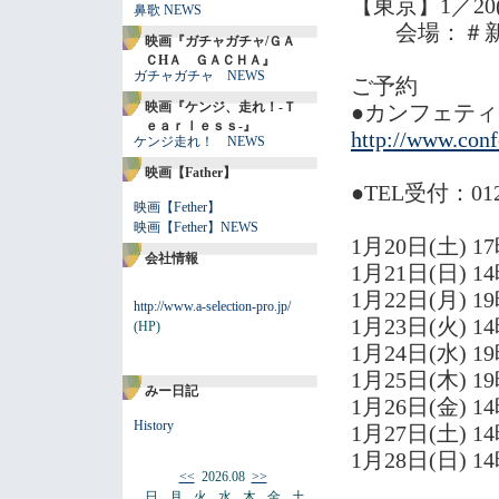
【東京】1／20
鼻歌 NEWS
会場：＃新
映画『ガチャガチャ/ＧＡ
ＣHＡ ＧＡＣＨＡ』
ガチャガチャ NEWS
ご予約
映画『ケンジ、走れ！-Ｔ
●カンフェティ
ｅａｒｌｅｓｓ-』
http://www.con
ケンジ走れ！ NEWS
映画【Father】
●TEL受付：01
映画【Fether】
映画【Fether】NEWS
1月20日(土) 1
会社情報
1月21日(日) 1
1月22日(月)
http://www.a-selection-pro.jp/
1月23日(火)
(HP)
1月24日(水) 1
1月25日(木) 1
みー日記
1月26日(金)
History
1月27日(土) 1
1月28日(日) 1
<<
2026.08
>>
日
月
火
水
木
金
土