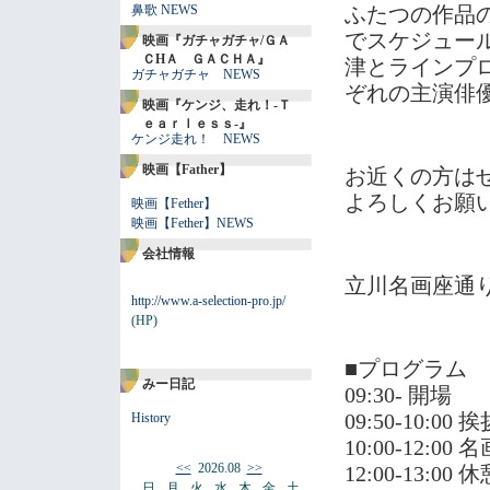
鼻歌 NEWS
ふたつの作品
でスケジュー
映画『ガチャガチャ/ＧＡ
ＣHＡ ＧＡＣＨＡ』
津とラインプ
ガチャガチャ NEWS
ぞれの主演俳
映画『ケンジ、走れ！-Ｔ
ｅａｒｌｅｓｓ-』
ケンジ走れ！ NEWS
映画【Father】
お近くの方はぜ
よろしくお願
映画【Fether】
映画【Fether】NEWS
会社情報
立川名画座通
http://www.a-selection-pro.jp/
(HP)
■プログラム
みー日記
09:30- 開場
09:50-10:00 
History
10:00-12:
<<
2026.08
>>
12:00-13:00 
日
月
火
水
木
金
土