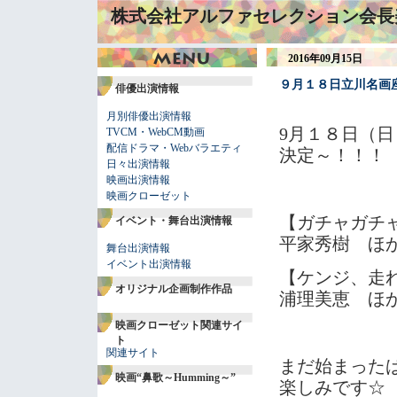
株式会社アルファセレクション会長
2016年09月15日
９月１８日立川名画
俳優出演情報
月別俳優出演情報
9月１８日（
TVCM・WebCM動画
配信ドラマ・Webバラエティ
決定～！！！
日々出演情報
映画出演情報
映画クローゼット
【ガチャガチ
イベント・舞台出演情報
平家秀樹 ほ
舞台出演情報
イベント出演情報
【ケンジ、走れ！
オリジナル企画制作作品
浦理美恵 ほ
映画クローゼット関連サイ
ト
関連サイト
まだ始まった
映画“鼻歌～Humming～”
楽しみです☆