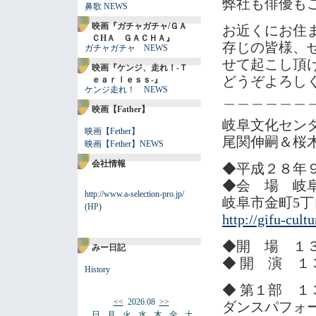
弊社も俳優も
鼻歌 NEWS
映画『ガチャガチャ/ＧＡ
お近くにお住
ＣHＡ ＧＡＣＨＡ』
存じの皆様、
ガチャガチャ NEWS
せて起こし頂
映画『ケンジ、走れ！-Ｔ
どうぞよろし
ｅａｒｌｅｓｓ-』
ケンジ走れ！ NEWS
＿＿＿＿＿＿
映画【Father】
岐阜文化セン
映画【Fether】
尾関伸嗣＆桜
映画【Fether】NEWS
会社情報
◆平成２８年
◆会 場 岐
http://www.a-selection-pro.jp/
岐阜市金町5丁
(HP)
http://gifu-cult
◆開 場 
みー日記
◆ 開 演 
History
◆ 第１部
<<
2026.08
>>
ダンスパフォ
日
月
火
水
木
金
土