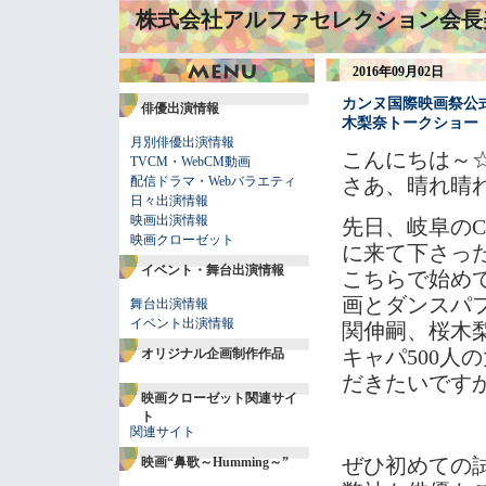
株式会社アルファセレクション会長
2016年09月02日
カンヌ国際映画祭公
俳優出演情報
木梨奈トークショー
月別俳優出演情報
こんにちは～
TVCM・WebCM動画
配信ドラマ・Webバラエティ
さあ、晴れ晴
日々出演情報
映画出演情報
先日、岐阜のC
映画クローゼット
に来て下さっ
イベント・舞台出演情報
こちらで始め
画とダンスパ
舞台出演情報
イベント出演情報
関伸嗣、桜木
キャパ500人
オリジナル企画制作作品
だきたいです
映画クローゼット関連サイ
ト
関連サイト
ぜひ初めての
映画“鼻歌～Humming～”