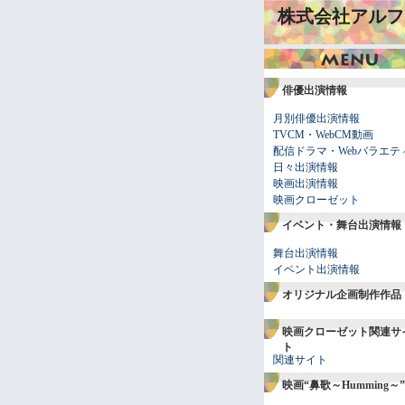
株式会社アルフ
俳優出演情報
月別俳優出演情報
TVCM・WebCM動画
配信ドラマ・Webバラエテ
日々出演情報
映画出演情報
映画クローゼット
イベント・舞台出演情報
舞台出演情報
イベント出演情報
オリジナル企画制作作品
映画クローゼット関連サ
ト
関連サイト
映画“鼻歌～Humming～”