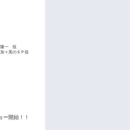
美隆一 役
）加々美のＳＰ役
ショー開始！！