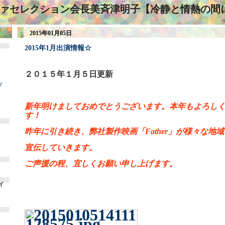
ァセレクション会長美斉津明子【冷静と情熱の間
2015年01月05日
2015年1月出演情報☆
２０１５年１月５日更新
ィ
新年明けましておめでとうございます。
本年もよろし
す！
昨年に引き続き、弊社製作映画「Father」が様々な地
宣伝していきます。
ご声援の程、宜しくお願い申し上げます。
イ