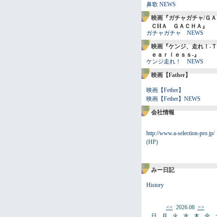
鼻歌 NEWS
映画『ガチャガチャ/ＧＡ
ＣHＡ ＧＡＣＨＡ』
ガチャガチャ NEWS
映画『ケンジ、走れ！-Ｔ
ｅａｒｌｅｓｓ-』
ケンジ走れ！ NEWS
映画【Father】
映画【Fether】
映画【Fether】NEWS
会社情報
http://www.a-selection-pro.jp/
(HP)
みー日記
History
<<
2026.08
>>
日
月
火
水
木
金