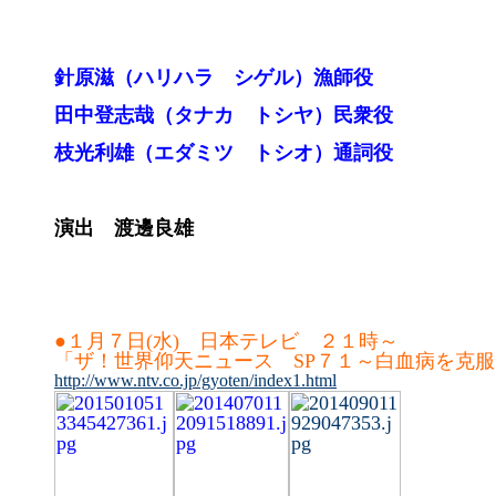
針原滋（ハリハラ シゲル）漁師役
田中登志哉（タナカ トシヤ）民衆役
枝光利雄（エダミツ トシオ）通詞役
演出 渡邊良雄
●１月７日(水) 日本テレビ ２１時～
「ザ！世界仰天ニュース SP７１～白血病を克
http://www.ntv.co.jp/gyoten/index1.html