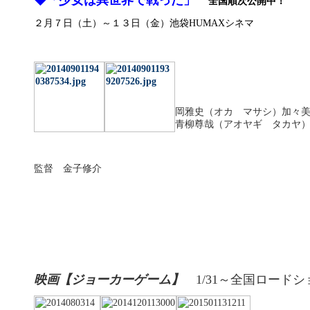
◆「少女は異世界で戦った」
全国順次公開中！
２月７日（土）～１３日（金）池袋HUMAXシネマ
岡雅史（オカ マサシ）加々
青柳尊哉（アオヤギ タカヤ
監督 金子修介
映画【ジョーカーゲーム】
1/31～全国ロード