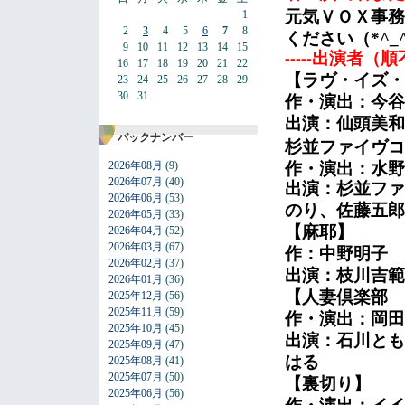
元気ＶＯＸ事
1
2
3
4
5
6
7
8
ください（*^_
9
10
11
12
13
14
15
-----出演者（
16
17
18
19
20
21
22
23
24
25
26
27
28
29
【ラヴ・イズ・
30
31
作・演出：今谷
出演：仙頭美和
バックナンバー
杉並ファイヴコ
2026年08月
(9)
作・演出：水野
2026年07月
(40)
出演：杉並ファ
2026年06月
(53)
のり、佐藤五郎
2026年05月
(33)
2026年04月
(52)
【麻耶】
2026年03月
(67)
作：中野明子 
2026年02月
(37)
出演：枝川吉範
2026年01月
(36)
2025年12月
(56)
【人妻倶楽部 v
2025年11月
(59)
作・演出：岡田
2025年10月
(45)
出演：石川とも
2025年09月
(47)
2025年08月
(41)
はる
2025年07月
(50)
【裏切り】
2025年06月
(56)