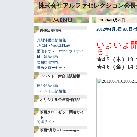
株式会社アルファセレクション会長
2012年03月25日
2012年4月5日＆6日
俳優出演情報
月別俳優出演情報
いよいよ
TVCM・WebCM動画
５」！
配信ドラマ・Webバラエティ
日々出演情報
★4.5（木）19：
映画出演情報
★4.6（金）14：0
映画クローゼット
イベント・舞台出演情報
舞台出演情報
イベント出演情報
オリジナル企画制作作品
映画クローゼット関連サイ
ト
関連サイト
映画“鼻歌～Humming～”