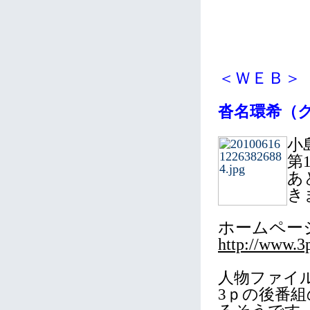
＜ＷＥＢ＞
沓名環希（
小
第
あ
き
ホームペー
http://www.3
人物ファイ
3ｐの後番