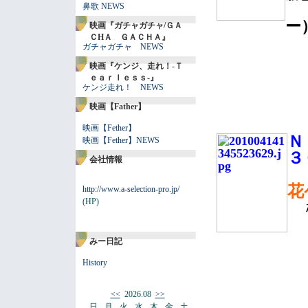
鼻歌 NEWS
ー
映画『ガチャガチャ/ＧＡ
ＣHＡ ＧＡＣＨＡ』
ガチャガチャ NEWS
映画『ケンジ、走れ！-Ｔ
ｅａｒｌｅｓｓ-』
ケンジ走れ！ NEWS
映画【Father】
映画【Fether】
Ｎ
映画【Fether】NEWS
３
会社情報
花
http://www.a-selection-pro.jp/
(HP)
みー日記
History
<<
2026.08
>>
日
月
火
水
木
金
土