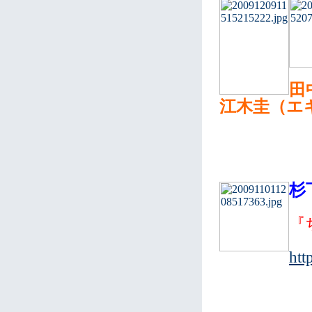
田
江木圭（エ
杉
『
htt