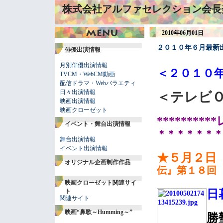
株式会社アルファセレクション会長
2010年06月01日
２０１０年６月最新
俳優出演情報
月別俳優出演情報
＜２０１０
TVCM・WebCM動画
配信ドラマ・Webバラエティ
日々出演情報
＜テレビ
映画出演情報
映画クローゼット
******
イベント・舞台出演情報
＊＊＊＊＊＊＊
舞台出演情報
イベント出演情報
★５月２日
オリジナル企画制作作品
伝』第１８回
映画クローゼット関連サイ
日
ト
関連サイト
映画“鼻歌～Humming～”
勝