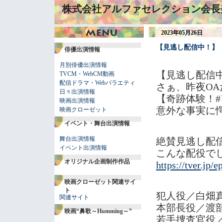
株式会社アルファセレクション会長
2023年05月26日
【見逃し配信中！】
俳優出演情報
月別俳優出演情報
【見逃し配信
TVCM・WebCM動画
配信ドラマ・Webバラエティ
さぁ、昨夜OA
日々出演情報
【奇跡体験！
映画出演情報
意外な事実に
映画クローゼット
イベント・舞台出演情報
舞台出演情報
絶賛見逃し配
イベント出演情報
こんな配役で
オリジナル企画制作作品
https://tver.jp/
映画クローゼット関連サイ
ト
犯人役／白
関連サイト
本部長役／
映画“鼻歌～Humming～”
若手捜査官役