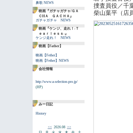
鼻歌 NEWS
捜査員役／千
映画『ガチャガチャ/ＧＡ
柴山葉平（店
ＣHＡ ＧＡＣＨＡ』
ガチャガチャ NEWS
映画『ケンジ、走れ！-Ｔ
ｅａｒｌｅｓｓ-』
ケンジ走れ！ NEWS
映画【Father】
映画【Fether】
映画【Fether】NEWS
会社情報
http://www.a-selection-pro.jp/
(HP)
みー日記
History
<<
2026.08
>>
日
月
火
水
木
金
土