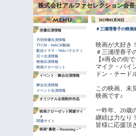
株式会社アルファセレクション会長
2023年01月30日
＃三浦理香子の映画備
俳優出演情報
月別俳優出演情報
映画が大好き！
TVCM・WebCM動画
配信ドラマ・Webバラエティ
＃三浦理香子の
日々出演情報
【#再会の街で
映画出演情報
マイク・バイン
映画クローゼット
ドン・チードル
イベント・舞台出演情報
舞台出演情報
この映画、未
イベント出演情報
映画です♪
オリジナル企画制作作品
一昨年、20
映画クローゼット関連サイ
継続は力なり
ト
関連サイト
皆様に応援頂
映画“鼻歌～Humming～”