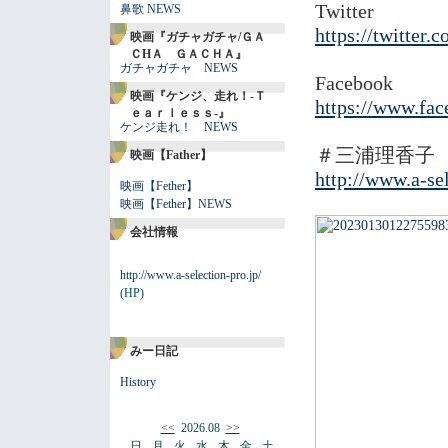
Twitter
鼻歌 NEWS
https://twitter
映画『ガチャガチャ/ＧＡ
ＣHＡ ＧＡＣＨＡ』
ガチャガチャ NEWS
Facebook
映画『ケンジ、走れ！-Ｔ
https://www.fa
ｅａｒｌｅｓｓ-』
ケンジ走れ！ NEWS
＃三浦理香子
映画【Father】
http://www.a-sel
映画【Fether】
映画【Fether】NEWS
会社情報
http://www.a-selection-pro.jp/
(HP)
みー日記
History
<<
2026.08
>>
日
月
火
水
木
金
土