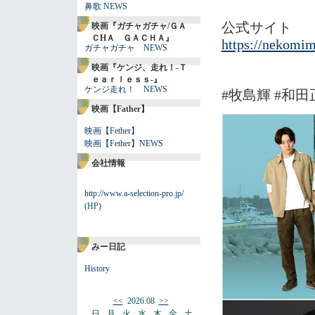
鼻歌 NEWS
公式サイト
映画『ガチャガチャ/ＧＡ
ＣHＡ ＧＡＣＨＡ』
https://nekomim
ガチャガチャ NEWS
映画『ケンジ、走れ！-Ｔ
ｅａｒｌｅｓｓ-』
ケンジ走れ！ NEWS
#牧島輝 #和田
映画【Father】
映画【Fether】
映画【Fether】NEWS
会社情報
http://www.a-selection-pro.jp/
(HP)
みー日記
History
<<
2026.08
>>
日
月
火
水
木
金
土