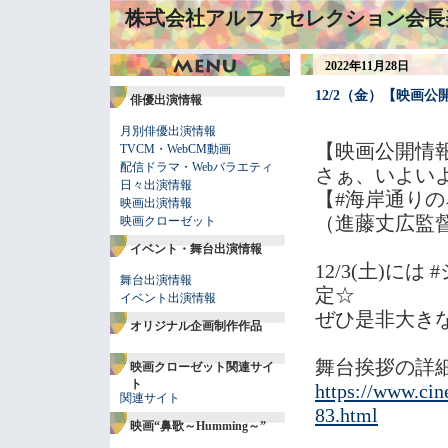
株式会社アルファセレクション会長
2022年11月28日
12/2（金）【映画
俳優出演情報
月別俳優出演情報
【映画公開情
TVCM・WebCM動画
配信ドラマ・Webバラエティ
さぁ、いよい
日々出演情報
【#海岸通りの
映画出演情報
（進藤丈広監督
映画クローゼット
イベント・舞台出演情報
12/3(土)に
舞台出演情報
定☆
イベント出演情報
ぜひ是非大き
オリジナル企画制作作品
舞台挨拶の詳
映画クローゼット関連サイ
ト
https://www.cin
関連サイト
83.html
映画“鼻歌～Humming～”