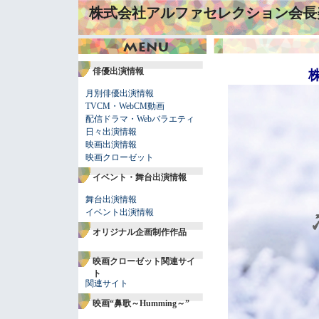
株式会社アルファセレクション会長
俳優出演情報
株式
月別俳優出演情報
TVCM・WebCM動画
配信ドラマ・Webバラエティ
日々出演情報
映画出演情報
映画クローゼット
イベント・舞台出演情報
舞台出演情報
イベント出演情報
オリジナル企画制作作品
映画クローゼット関連サイ
ト
関連サイト
映画“鼻歌～Humming～”