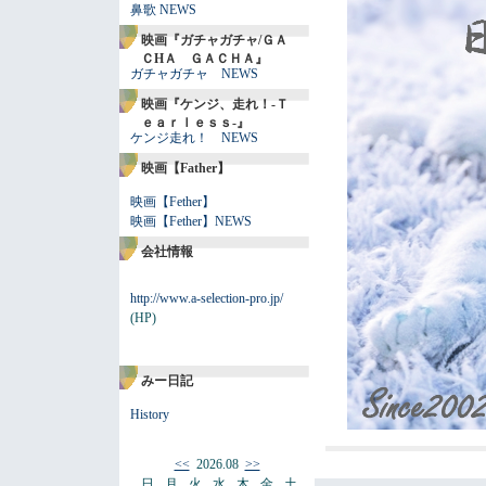
鼻歌 NEWS
映画『ガチャガチャ/ＧＡ
ＣHＡ ＧＡＣＨＡ』
ガチャガチャ NEWS
映画『ケンジ、走れ！-Ｔ
ｅａｒｌｅｓｓ-』
ケンジ走れ！ NEWS
映画【Father】
映画【Fether】
映画【Fether】NEWS
会社情報
http://www.a-selection-pro.jp/
(HP)
みー日記
History
<<
2026.08
>>
日
月
火
水
木
金
土