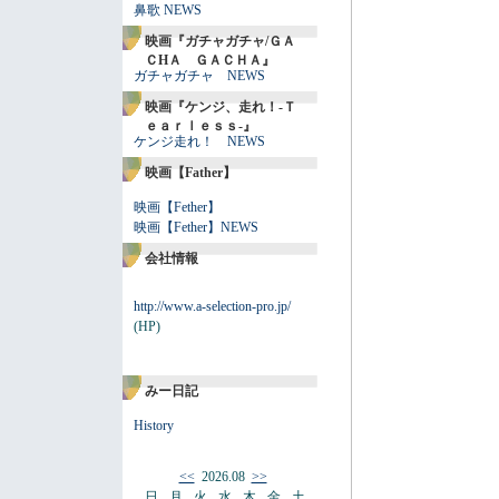
鼻歌 NEWS
映画『ガチャガチャ/ＧＡ
ＣHＡ ＧＡＣＨＡ』
ガチャガチャ NEWS
映画『ケンジ、走れ！-Ｔ
ｅａｒｌｅｓｓ-』
ケンジ走れ！ NEWS
映画【Father】
映画【Fether】
映画【Fether】NEWS
会社情報
http://www.a-selection-pro.jp/
(HP)
みー日記
History
<<
2026.08
>>
日
月
火
水
木
金
土