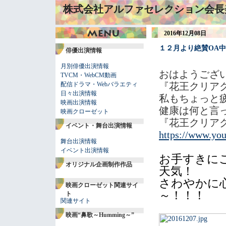
株式会社アルファセレクション会長
2016年12月08日
１２月より絶賛OA
俳優出演情報
月別俳優出演情報
おはようござ
TVCM・WebCM動画
配信ドラマ・Webバラエティ
『花王クリア
日々出演情報
私もちょっと疲
映画出演情報
健康は何と言
映画クローゼット
『花王クリア
イベント・舞台出演情報
https://www.yo
舞台出演情報
イベント出演情報
お手すきに
オリジナル企画制作作品
天気！
さわやかに
映画クローゼット関連サイ
～！！！
ト
関連サイト
映画“鼻歌～Humming～”