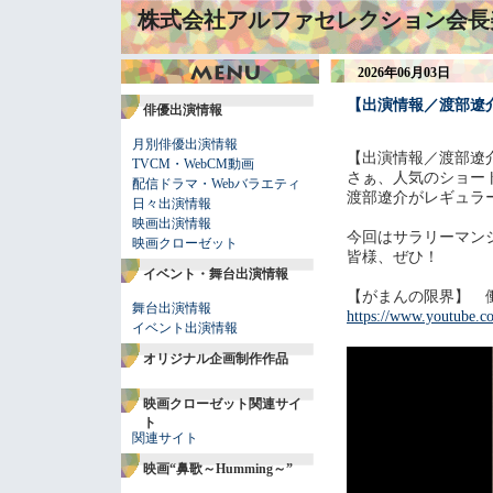
株式会社アルファセレクション会長
2026年06月03日
【出演情報／渡部遼
俳優出演情報
月別俳優出演情報
【出演情報／渡部遼
TVCM・WebCM動画
さぁ、人気のショー
配信ドラマ・Webバラエティ
渡部遼介がレギュラ
日々出演情報
映画出演情報
今回はサラリーマン
映画クローゼット
皆様、ぜひ！
イベント・舞台出演情報
【がまんの限界】 
舞台出演情報
https://www.youtube
イベント出演情報
オリジナル企画制作作品
映画クローゼット関連サイ
ト
関連サイト
映画“鼻歌～Humming～”