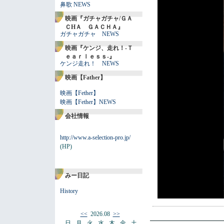
鼻歌 NEWS
映画『ガチャガチャ/ＧＡ
ＣHＡ ＧＡＣＨＡ』
ガチャガチャ NEWS
映画『ケンジ、走れ！-Ｔ
ｅａｒｌｅｓｓ-』
ケンジ走れ！ NEWS
映画【Father】
映画【Fether】
映画【Fether】NEWS
会社情報
http://www.a-selection-pro.jp/
(HP)
みー日記
History
<<
2026.08
>>
日
月
火
水
木
金
土