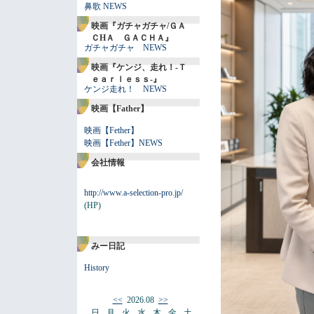
鼻歌 NEWS
映画『ガチャガチャ/ＧＡ
ＣHＡ ＧＡＣＨＡ』
ガチャガチャ NEWS
映画『ケンジ、走れ！-Ｔ
ｅａｒｌｅｓｓ-』
ケンジ走れ！ NEWS
映画【Father】
映画【Fether】
映画【Fether】NEWS
会社情報
http://www.a-selection-pro.jp/
(HP)
みー日記
History
<<
2026.08
>>
日
月
火
水
木
金
土