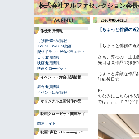
株式会社アルファセレクション会長
2026年06月02日
【ちょっと俳優の近
俳優出演情報
月別俳優出演情報
【ちょっと俳優の近
TVCM・WebCM動画
配信ドラマ・Webバラエティ
さぁ、弊社の 土山
日々出演情報
先日は某作品の撮影
映画出演情報
映画クローゼット
ちょっと素敵な作品
イベント・舞台出演情報
詳細後日☆
舞台出演情報
PS,
イベント出演情報
ちなみにこちらは衣
オリジナル企画制作作品
では。。。？？!(^^)!
映画クローゼット関連サイ
ト
関連サイト
映画“鼻歌～Humming～”