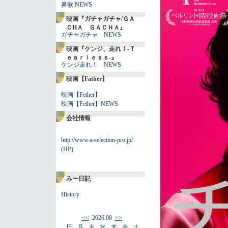
鼻歌 NEWS
映画『ガチャガチャ/ＧＡ
ＣHＡ ＧＡＣＨＡ』
ガチャガチャ NEWS
映画『ケンジ、走れ！-Ｔ
ｅａｒｌｅｓｓ-』
ケンジ走れ！ NEWS
映画【Father】
映画【Fether】
映画【Fether】NEWS
会社情報
http://www.a-selection-pro.jp/
(HP)
みー日記
History
<<
2026.08
>>
日
月
火
水
木
金
土