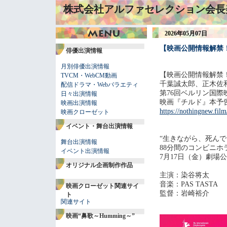
株式会社アルファセレクション会長
2026年05月07日
【映画公開情報解禁
俳優出演情報
月別俳優出演情報
【映画公開情報解禁
TVCM・WebCM動画
千葉誠太郎、正木佐
配信ドラマ・Webバラエティ
第76回ベルリン国際
日々出演情報
映画『チルド』本予
映画出演情報
https://nothingnew.film
映画クローゼット
イベント・舞台出演情報
“生きながら、死んで
舞台出演情報
88分間のコンビニホ
イベント出演情報
7月17日（金）劇場
オリジナル企画制作作品
主演：染谷将太
音楽：PAS TASTA
映画クローゼット関連サイ
監督：岩崎裕介
ト
関連サイト
映画“鼻歌～Humming～”