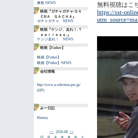
鼻歌 NEWS
無料視聴はこち
https://sst-onli
映画『ガチャガチャ/ＧＡ
ＣHＡ ＧＡＣＨＡ』
utm_source=ma
ガチャガチャ NEWS
映画『ケンジ、走れ！-Ｔ
ｅａｒｌｅｓｓ-』
ケンジ走れ！ NEWS
映画【Father】
映画【Fether】
映画【Fether】NEWS
会社情報
http://www.a-selection-pro.jp/
(HP)
みー日記
History
<<
2026.08
>>
日
月
火
水
木
金
土