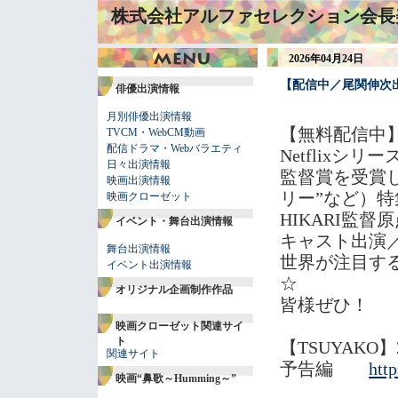
株式会社アルファセレクション会長
2026年04月24日
【配信中／尾関伸次出演
俳優出演情報
月別俳優出演情報
【無料配信中
TVCM・WebCM動画
配信ドラマ・Webバラエティ
Netflixシ
日々出演情報
監督賞を受賞し
映画出演情報
リー”など）特
映画クローゼット
HIKARI監
イベント・舞台出演情報
キャスト出演／
舞台出演情報
世界が注目す
イベント出演情報
☆
オリジナル企画制作作品
皆様ぜひ！
映画クローゼット関連サイ
ト
【TSUYAKO】
関連サイト
予告編
htt
映画“鼻歌～Humming～”