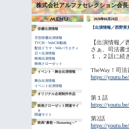
株式会社アルファセレクション会長
2026年04月24日
【出演情報／西野実
俳優出演情報
月別俳優出演情報
【出演情報／
TVCM・WebCM動画
配信ドラマ・Webバラエティ
さぁ、司法書
日々出演情報
１，２話に続
映画出演情報
映画クローゼット
TheWay！
イベント・舞台出演情報
https://youtu
舞台出演情報
イベント出演情報
オリジナル企画制作作品
第１話
https://youtu
映画クローゼット関連サイ
ト
関連サイト
第2話
映画“鼻歌～Humming～”
https://youtu.