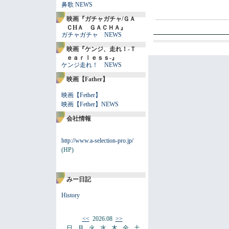
鼻歌 NEWS
映画『ガチャガチャ/ＧＡ
ＣHＡ ＧＡＣＨＡ』
ガチャガチャ NEWS
映画『ケンジ、走れ！-Ｔ
ｅａｒｌｅｓｓ-』
ケンジ走れ！ NEWS
映画【Father】
映画【Fether】
映画【Fether】NEWS
会社情報
http://www.a-selection-pro.jp/
(HP)
みー日記
History
<<
2026.08
>>
日
月
火
水
木
金
土