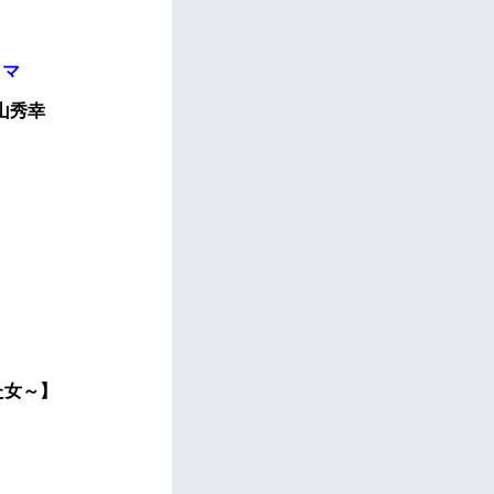
ラマ
山秀幸
た女～】