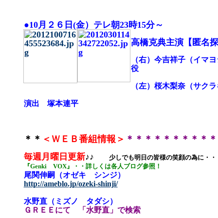
●10月２６日(金）テレ朝23時15分～
高橋克典主演【匿名探
（右）今吉祥子（イマヨ
役
（左）桜木梨奈（サクラ
演出 塚本連平
＊＊
＜ＷＥＢ番組情報＞
＊＊＊＊＊＊＊＊＊＊
毎週月曜日更新
♪♪
少しでも明日の皆様の笑顔の為に・・
『Genki VOX』・・詳しくは各人ブログ参照！
尾関伸嗣（オゼキ シンジ）
http://ameblo.jp/ozeki-shinji/
水野直（ミズノ タダシ）
ＧＲＥＥにて 「水野直」で検索