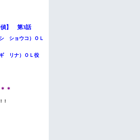
偵】 第3話
シ ショウコ）ＯＬ
ギ リナ）ＯＬ役
＊＊
！！