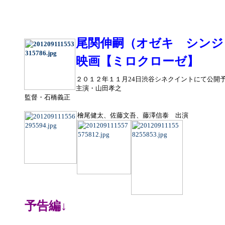
尾関伸嗣（オゼキ シンジ
映画【ミロクローゼ】
２０１２年１１月24日渋谷シネクイントにて公開
主演・山田孝之
監督・
石橋義正
檜尾健太、佐藤文吾、藤澤信泰 出演
予告編↓