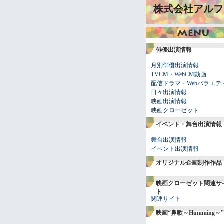
株式会社アルフ
俳優出演情報
月別俳優出演情報
TVCM・WebCM動画
配信ドラマ・Webバラエテ
日々出演情報
映画出演情報
映画クローゼット
イベント・舞台出演情報
舞台出演情報
イベント出演情報
オリジナル企画制作作品
映画クローゼット関連サ
ト
関連サイト
映画“鼻歌～Humming～”