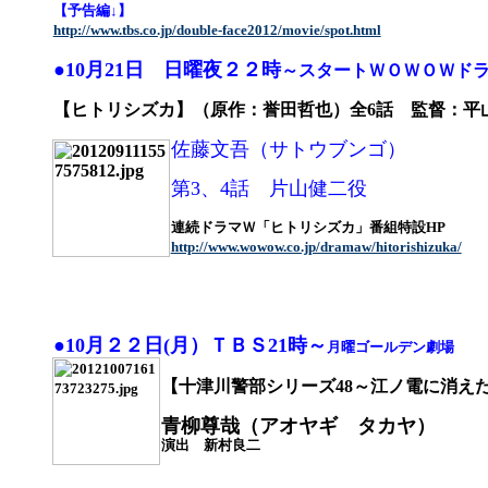
【予告編↓】
http://www.tbs.co.jp/double-face2012/movie/spot.html
●10月21日 日曜夜２２時
～スタートＷＯＷＯＷド
【ヒトリシズカ】（原作：誉田哲也）全6話 監督：平
佐藤文吾（サトウブンゴ）
第3、4話 片山健二役
連続ドラマＷ「ヒトリシズカ」番組特設HP
http://www.wowow.co.jp/dramaw/hitorishizuka/
●10月２２日(月）ＴＢＳ21時～
月曜ゴールデン劇場
【十津川警部シリーズ48～江ノ電に消え
青柳尊哉（アオヤギ タカヤ）
演出 新村良二