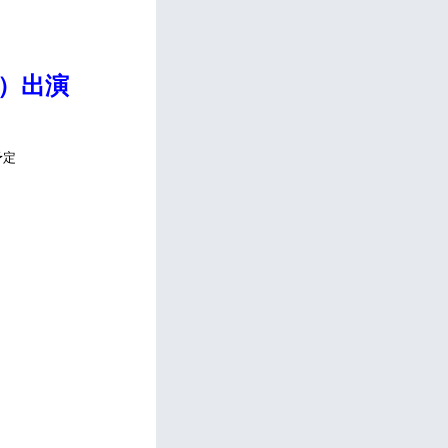
）出演
予定