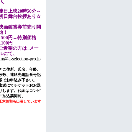
て
連日上映20時50分～
初日舞台挨拶あり☆
映画鑑賞券前売り開
始！
1500円→特別価格
1100円
ご希望の方は↓メー
ルにて、
am@a-selection-pro.jp
＊ご住所、氏名、年齢、
枚数、連絡先電話番号記
載でお申込み下さい。
郵送にてチケットおお送
りします。代金はコンビ
ニ払込票同封。
正木佐和も出演しています
♪