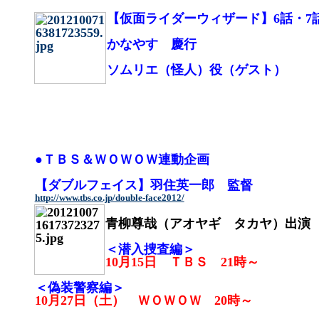
【仮面ライダーウィザード】6話・7
かなやす 慶行
ソムリエ（怪人）役（ゲスト）
●ＴＢＳ＆ＷＯＷＯＷ連動企画
【ダブルフェイス】羽住英一郎 監督
http://www.tbs.co.jp/double-face2012/
青柳尊哉（アオヤギ タカヤ）出演
＜潜入捜査編＞
10月15日 ＴＢＳ 21時～
＜偽装警察編＞
10月27日（土） ＷＯＷＯＷ 20時～