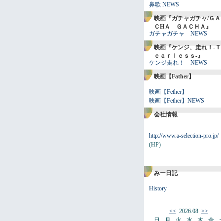
鼻歌 NEWS
映画『ガチャガチャ/ＧＡ
ＣHＡ ＧＡＣＨＡ』
ガチャガチャ NEWS
映画『ケンジ、走れ！-Ｔ
ｅａｒｌｅｓｓ-』
ケンジ走れ！ NEWS
映画【Father】
映画【Fether】
映画【Fether】NEWS
会社情報
http://www.a-selection-pro.jp/
(HP)
みー日記
History
<<
2026.08
>>
日
月
火
水
木
金