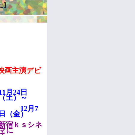
に】
｜
映画主演デビ
11月24日
（土）～
12月7
日（金）
新宿ｋｓシネ
マに