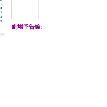
1
8
15
22
29
劇場予告編↓