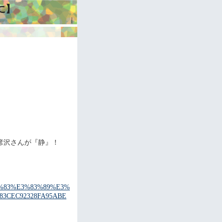
に】
｜
彦沢さんが『静』！
%83%E3%83%89%E3%
83CEC92328FA95ABE