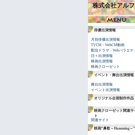
株式会社アルフ
俳優出演情報
月別俳優出演情報
TVCM・WebCM動画
配信ドラマ・Webバラエテ
日々出演情報
映画出演情報
映画クローゼット
イベント・舞台出演情報
舞台出演情報
イベント出演情報
オリジナル企画制作作品
映画クローゼット関連サ
ト
関連サイト
映画“鼻歌～Humming～”