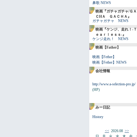
鼻歌 NEWS
映画『ガチャガチャ/ＧＡ
ＣHＡ ＧＡＣＨＡ』
ガチャガチャ NEWS
映画『ケンジ、走れ！-Ｔ
ｅａｒｌｅｓｓ-』
ケンジ走れ！ NEWS
映画【Father】
映画【Fether】
映画【Fether】NEWS
会社情報
http://www.a-selection-pro.jp/
(HP)
みー日記
History
<<
2026.08
>>
日
月
火
水
木
金