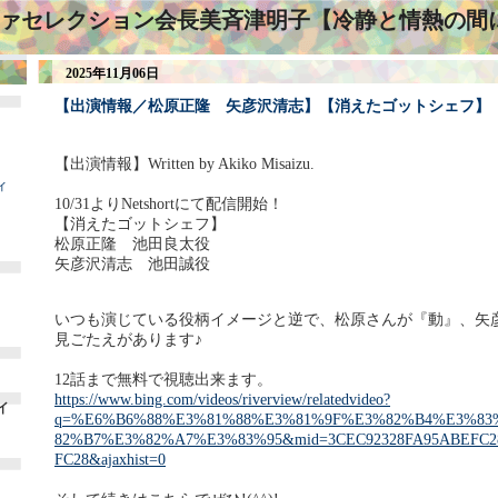
ァセレクション会長美斉津明子【冷静と情熱の間
2025年11月06日
【出演情報／松原正隆 矢彦沢清志】【消えたゴットシェフ】
【出演情報】Written by Akiko Misaizu.
ィ
10/31よりNetshortにて配信開始！
【消えたゴットシェフ】
松原正隆 池田良太役
矢彦沢清志 池田誠役
いつも演じている役柄イメージと逆で、松原さんが『動』、矢
見ごたえがあります♪
12話まで無料で視聴出来ます。
https://www.bing.com/videos/riverview/relatedvideo?
イ
q=%E6%B6%88%E3%81%88%E3%81%9F%E3%82%B4%E3%83
82%B7%E3%82%A7%E3%83%95&mid=3CEC92328FA95ABEFC2
FC28&ajaxhist=0