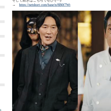
そして続きはこちらでぜひ!(^^)!
→
https://netshort.com/base/n/8B0f7Wt
土