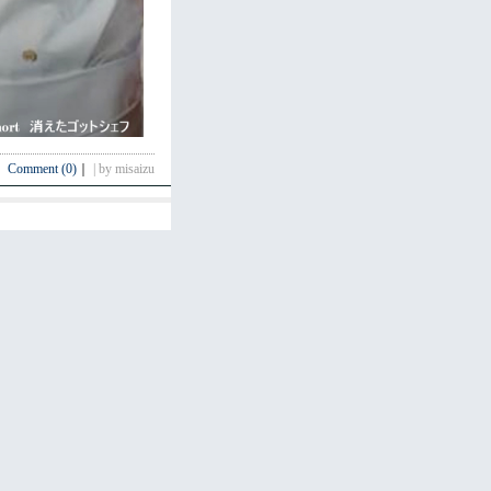
Comment (0)
｜
| by misaizu