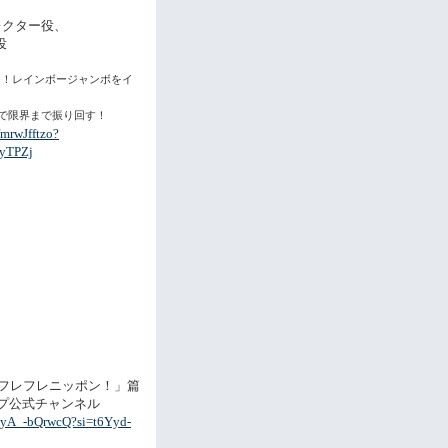
レクター役、
役
0！
レインボージャンボをイ
で限界まで振り回す！
fmrwJfftzo?
yTPZj
「フレフレニッポン！」篇
ープ公式チャンネル
/PyA_-bQrwcQ?si=t6Yyd-