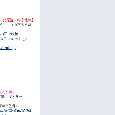
／針原滋 持永雄恵】
く】 （山下大裕監
20の回上映後、
ps://hitoshizuku.jp/
oshizuku.jp/
！
県先行公開）
務部レギュラー
長編初監督）
outu.be/OKeNruAhVPc?