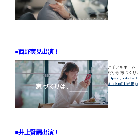
■西野実見出演！
アイフルホーム
だから 家づく
https://youtu.be
si=xlxn6l1hAIRjq
■井上賢嗣出演！