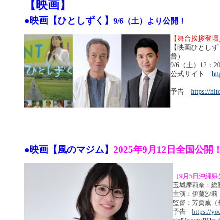
【映画】
●映画【ひとしずく】
9/6（土）より公開！
【舞台挨拶登壇
【映画ひとしず
督）
9/6（土）12：
公式サイト
htt
予告
https://hit
●映画【風のマジム】
2025年9月12日全国公開
（9月5日沖縄
玉城摩莉奈：総
主演：伊藤沙莉
監督：芳賀薫（
予告
https://y