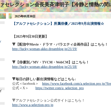
ァセレクション会長美斉津明子【冷静と情熱の間
2025年09月30日
【アルファセレクション】所属俳優／2025年9月出演情報☆
【2025年9日30日更新】
ィ
🔻【配信中Movie・ドラマ・バラエティ企画作品】はこちら！
http://lucky-woman-akko.dreamblog.jp/21/19/
🔻【俳優別／MV・TVCM・WebCM】はこちら！
http://lucky-woman-akko.dreamblog.jp/21/18/
🔻毎日の詳しい新出演情報などはこちら↓
公式＜facebook＞
https://www.facebook.com/a.selection.pro.jp/?fre
公式＜X＞
https://twitter.com/a_selection_pro
イ
🔻アルファセレクション公式サイトはこちら！
http://www.a-selection-pro.jp