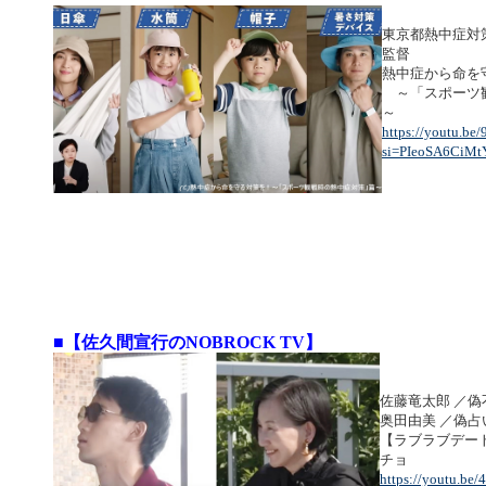
東京都熱中症対
監督
熱中症から命を
～「スポーツ
～
https://youtu.be
si=PIeoSA6CiM
■【佐久間宣行のNOBROCK TV】
佐藤竜太郎 ／偽
奥田由美 ／偽占
【ラブラブデー
チョ
https://youtu.be