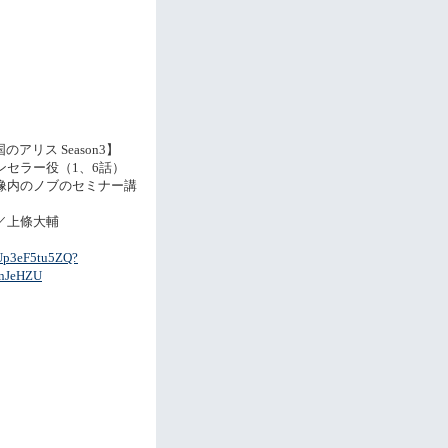
国のアリス Season3】
ンセラー役（1、6話）
像内のノブのセミナー講
／上條大輔
/Up3eF5tu5ZQ?
nJeHZU