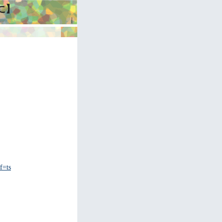
に】
｜
f=ts