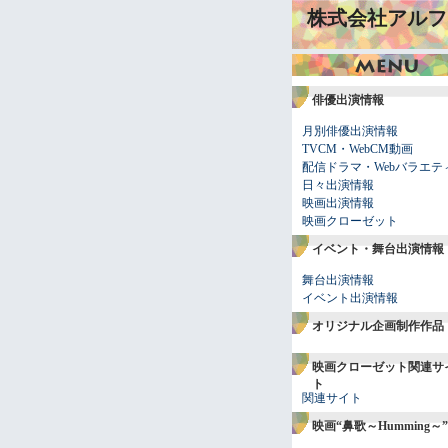
株式会社アルフ
俳優出演情報
月別俳優出演情報
TVCM・WebCM動画
配信ドラマ・Webバラエテ
日々出演情報
映画出演情報
映画クローゼット
イベント・舞台出演情報
舞台出演情報
イベント出演情報
オリジナル企画制作作品
映画クローゼット関連サ
ト
関連サイト
映画“鼻歌～Humming～”