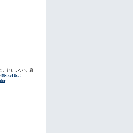
りは、おもしろい。篇
/T49Mxe1Ifso?
dor