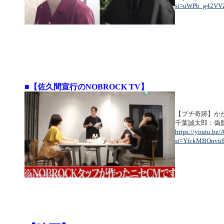
si=uWPb_g42VV
■【佐久間宣行のNOBROCK TV】
【プチ奇跡】か
千葉誠太郎：偽
https://youtu.b
si=YfckMBOnvu