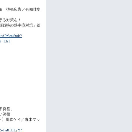
策 啓発広告／有働佳史
守る対策を！
観戦時の熱中症対策」篇
/9tAPr8mi9uk?
tY_EhT
不良役、
い師役
ト】風吹ケイ／青木マッ
/45-Pa81ELyY?