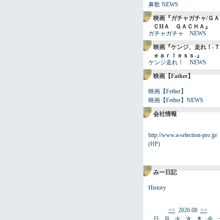
鼻歌 NEWS
映画『ガチャガチャ/ＧＡ
ＣHＡ ＧＡＣＨＡ』
ガチャガチャ NEWS
映画『ケンジ、走れ！-Ｔ
ｅａｒｌｅｓｓ-』
ケンジ走れ！ NEWS
映画【Father】
映画【Fether】
映画【Fether】NEWS
会社情報
http://www.a-selection-pro.jp/
(HP)
みー日記
History
<<
2026.08
>>
日
月
火
水
木
金