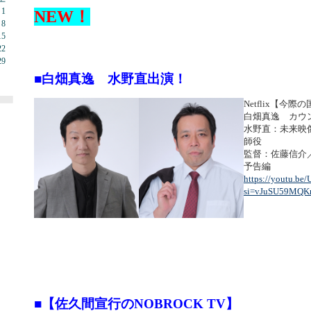
1
NEW！
8
15
22
29
■白畑真逸 水野直出演！
Netflix【今際の
白畑真逸 カウ
水野直：未来映
師役
監督：佐藤信介
予告編
https://youtu.be
si=vJuSU59MQK
■【佐久間宣行のNOBROCK TV】