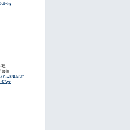
ZGF-Fg
が屋
監督役
e/A8Fhw8NLkfU?
8tKBye