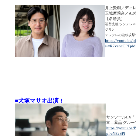
井上賢嗣／ディ
玉城摩莉奈／AD
【名勝負】
福留光帆 ツンデレ2
ジりと
デレデレの波状攻撃
https://youtu.be/p
si=R7vehcCPTpM
■犬塚マサオ出演
！
サンツールLX
富士薬品 グル
https://youtu.be
pf-cY82SPf