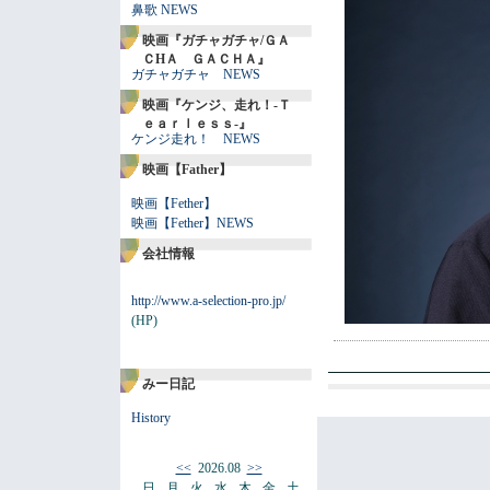
鼻歌 NEWS
映画『ガチャガチャ/ＧＡ
ＣHＡ ＧＡＣＨＡ』
ガチャガチャ NEWS
映画『ケンジ、走れ！-Ｔ
ｅａｒｌｅｓｓ-』
ケンジ走れ！ NEWS
映画【Father】
映画【Fether】
映画【Fether】NEWS
会社情報
http://www.a-selection-pro.jp/
(HP)
みー日記
History
<<
2026.08
>>
日
月
火
水
木
金
土