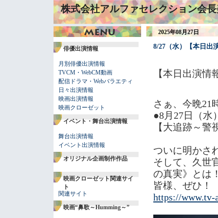
株式会社アルファセレクション会長
2025年08月27日
8/27（水）【本日
俳優出演情報
月別俳優出演情報
【本日出演情
TVCM・WebCM動画
配信ドラマ・Webバラエティ
日々出演情報
映画出演情報
さぁ、今晩2
映画クローゼット
●8月27日（
イベント・舞台出演情報
【大追跡～警視
舞台出演情報
イベント出演情報
ついに明かされ
オリジナル企画制作作品
そして、久世官
の真実》とは
映画クローゼット関連サイ
皆様、ぜひ！
ト
関連サイト
https://www.tv-a
映画“鼻歌～Humming～”