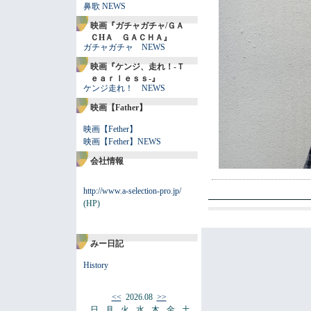
鼻歌 NEWS
映画『ガチャガチャ/ＧＡ
ＣHＡ ＧＡＣＨＡ』
ガチャガチャ NEWS
映画『ケンジ、走れ！-Ｔ
ｅａｒｌｅｓｓ-』
ケンジ走れ！ NEWS
映画【Father】
映画【Fether】
映画【Fether】NEWS
会社情報
http://www.a-selection-pro.jp/
(HP)
みー日記
History
<<
2026.08
>>
日
月
火
水
木
金
土