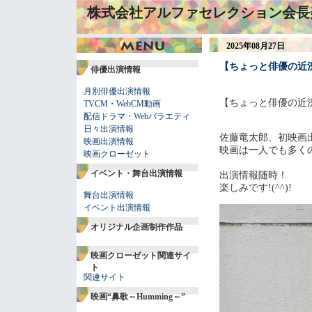
株式会社アルファセレクション会長
2025年08月27日
【ちょっと俳優の近
俳優出演情報
月別俳優出演情報
【ちょっと俳優の近
TVCM・WebCM動画
配信ドラマ・Webバラエティ
日々出演情報
佐藤竜太郎、初映画
映画出演情報
映画は一人でも多く
映画クローゼット
イベント・舞台出演情報
出演情報随時！
楽しみです!(^^)!
舞台出演情報
イベント出演情報
オリジナル企画制作作品
映画クローゼット関連サイ
ト
関連サイト
映画“鼻歌～Humming～”