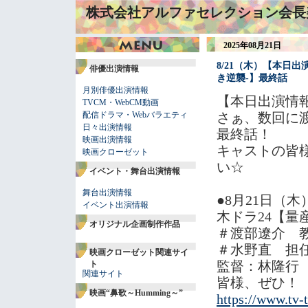
株式会社アルファセレクション会長
2025年08月21日
8/21（木）【本日
俳優出演情報
き逆襲-】最終話
月別俳優出演情報
【本日出演情
TVCM・WebCM動画
配信ドラマ・Webバラエティ
さぁ、数回に
日々出演情報
最終話！
映画出演情報
キャストの皆
映画クローゼット
い☆
イベント・舞台出演情報
舞台出演情報
●8月21日（木
イベント出演情報
木ドラ24【量
オリジナル企画制作作品
＃渡部遼介 
＃水野直 担
映画クローゼット関連サイ
監督：林隆行
ト
関連サイト
皆様、ぜひ！
映画“鼻歌～Humming～”
https://www.tv-