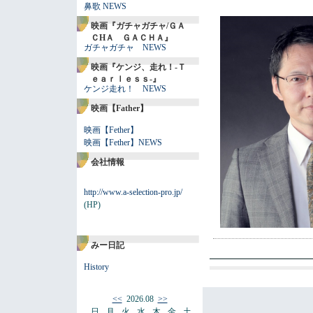
鼻歌 NEWS
映画『ガチャガチャ/ＧＡ
ＣHＡ ＧＡＣＨＡ』
ガチャガチャ NEWS
映画『ケンジ、走れ！-Ｔ
ｅａｒｌｅｓｓ-』
ケンジ走れ！ NEWS
映画【Father】
映画【Fether】
映画【Fether】NEWS
会社情報
http://www.a-selection-pro.jp/
(HP)
みー日記
History
<<
2026.08
>>
日
月
火
水
木
金
土