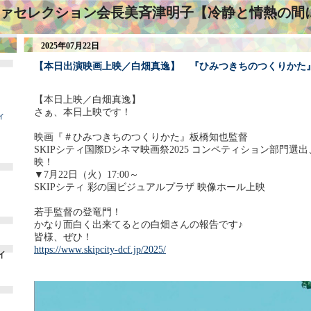
ァセレクション会長美斉津明子【冷静と情熱の間
2025年07月22日
【本日出演映画上映／白畑真逸】 『ひみつきちのつくりかた
【本日上映／白畑真逸】
さぁ、本日上映です！
ィ
映画『＃ひみつきちのつくりかた』板橋知也監督
SKIPシティ国際Dシネマ映画祭2025 コンペティション部門選
映！
▼7月22日（火）17:00～
SKIPシティ 彩の国ビジュアルプラザ 映像ホール上映
若手監督の登竜門！
かなり面白く出来てるとの白畑さんの報告です♪
皆様、ぜひ！
https://www.skipcity-dcf.jp/2025/
イ