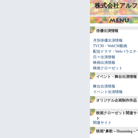
株式会社アルフ
俳優出演情報
月別俳優出演情報
TVCM・WebCM動画
配信ドラマ・Webバラエテ
日々出演情報
映画出演情報
映画クローゼット
イベント・舞台出演情報
舞台出演情報
イベント出演情報
オリジナル企画制作作品
映画クローゼット関連サ
ト
関連サイト
映画“鼻歌～Humming～”