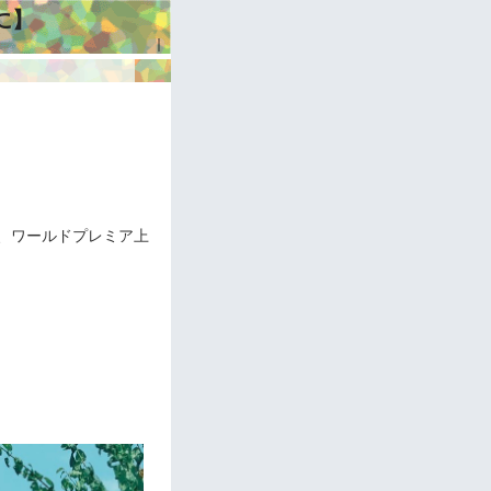
に】
｜
』
出、ワールドプレミア上