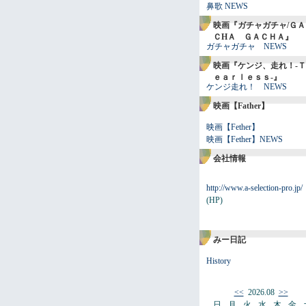
鼻歌 NEWS
映画『ガチャガチャ/ＧＡ
ＣHＡ ＧＡＣＨＡ』
ガチャガチャ NEWS
映画『ケンジ、走れ！-Ｔ
ｅａｒｌｅｓｓ-』
ケンジ走れ！ NEWS
映画【Father】
映画【Fether】
映画【Fether】NEWS
会社情報
http://www.a-selection-pro.jp/
(HP)
みー日記
History
<<
2026.08
>>
日
月
火
水
木
金