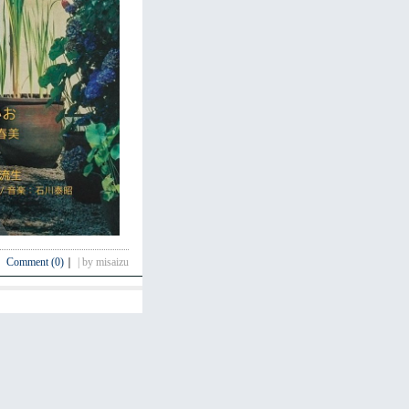
Comment (0)
｜
| by misaizu