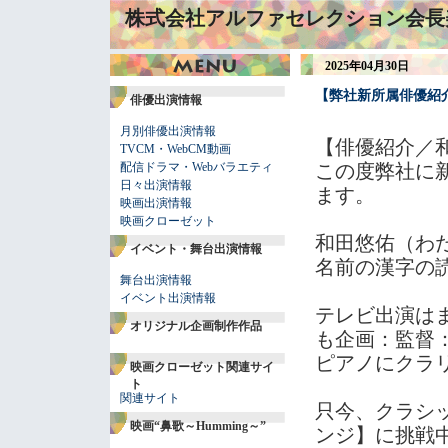
株式会社アルファセレクション会長
2025年04月30日
【弊社新所属俳優紹
俳優出演情報
月別俳優出演情報
【俳優紹介／
TVCM・WebCM動画
配信ドラマ・Webバラエティ
この度弊社に
日々出演情報
ます。
映画出演情報
映画クローゼット
和田悠佑（わ
イベント・舞台出演情報
名前の漢字の読
舞台出演情報
イベント出演情報
テレビ出演は
オリジナル企画制作作品
も企画：監督
ピアノにクラ
映画クローゼット関連サイ
ト
関連サイト
只今、クラシ
映画“鼻歌～Humming～”
ンジ】に挑戦