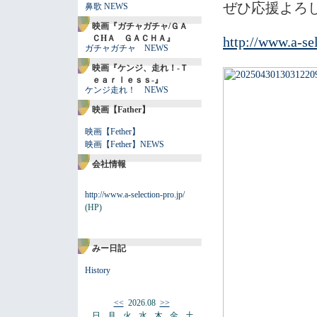
ぜひ応援よろ
鼻歌 NEWS
映画『ガチャガチャ/ＧＡ
ＣHＡ ＧＡＣＨＡ』
http://www.a-se
ガチャガチャ NEWS
映画『ケンジ、走れ！-Ｔ
ｅａｒｌｅｓｓ-』
ケンジ走れ！ NEWS
映画【Father】
映画【Fether】
映画【Fether】NEWS
会社情報
http://www.a-selection-pro.jp/
(HP)
みー日記
History
<<
2026.08
>>
日
月
火
水
木
金
土