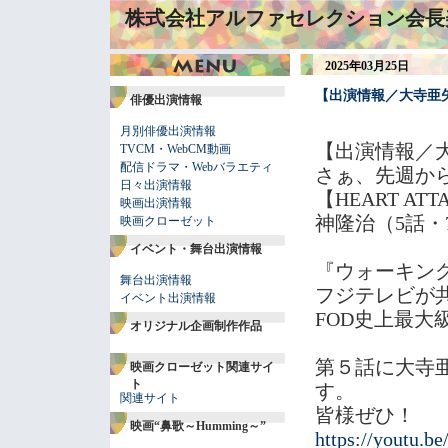
株式会社アルファセレクション会長
2025年03月25日
【出演情報／大寺亜矢
俳優出演情報
月別俳優出演情報
【出演情報／
TVCM・WebCM動画
配信ドラマ・Webバラエティ
さぁ、先週か
日々出演情報
【HEART A
映画出演情報
神隆治（5話・
映画クローゼット
イベント・舞台出演情報
『ウォーキン
舞台出演情報
フジテレビが
イベント出演情報
FOD史上最大
オリジナル企画制作作品
第５話に大寺
映画クローゼット関連サイ
ト
す。
関連サイト
皆様ぜひ！
映画“鼻歌～Humming～”
https://youtu.