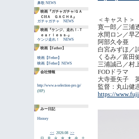
鼻歌 NEWS
映画『ガチャガチャ/ＧＡ
ＣHＡ ＧＡＣＨＡ』
＜キャスト＞
ガチャガチャ NEWS
寛一郎／三浦
映画『ケンジ、走れ！-Ｔ
水間ロン／早
ｅａｒｌｅｓｓ-』
ケンジ走れ！ NEWS
阿部久令亜
映画【Father】
白宮みずほ／
くるみ／富田
映画【Fether】
三浦誠己／村
映画【Fether】NEWS
FODドラマ
会社情報
大寺亜矢子 
http://www.a-selection-pro.jp/
監督：丸山健
(HP)
https://www.fuji
みー日記
History
<<
2026.08
>>
日
月
火
水
木
金
土