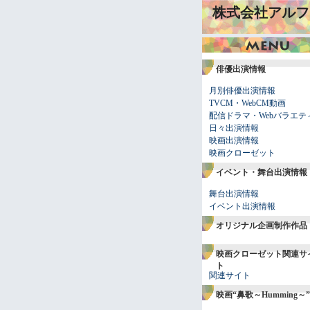
株式会社アルフ
俳優出演情報
月別俳優出演情報
TVCM・WebCM動画
配信ドラマ・Webバラエテ
日々出演情報
映画出演情報
映画クローゼット
イベント・舞台出演情報
舞台出演情報
イベント出演情報
オリジナル企画制作作品
映画クローゼット関連サ
ト
関連サイト
映画“鼻歌～Humming～”