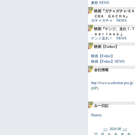
鼻歌 NEWS
映画『ガチャガチャ/ＧＡ
ＣHＡ ＧＡＣＨＡ』
ガチャガチャ NEWS
映画『ケンジ、走れ！-Ｔ
ｅａｒｌｅｓｓ-』
ケンジ走れ！ NEWS
映画【Father】
映画【Fether】
映画【Fether】NEWS
会社情報
http://www.a-selection-pro.jp/
(HP)
みー日記
History
<<
2026.08
>>
日
月
火
水
木
金