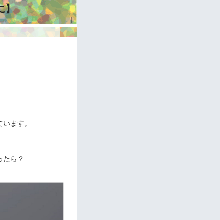
に】
｜
ています。
ったら？