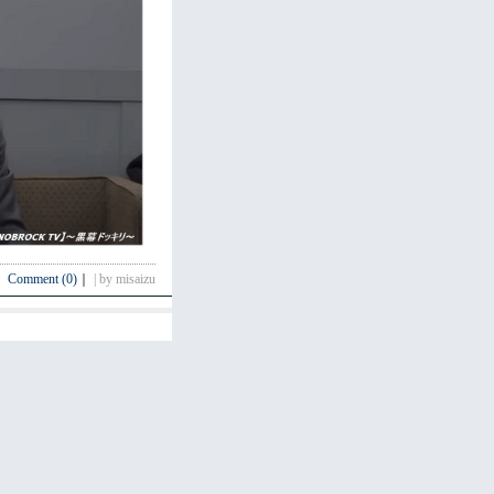
Comment (0)
｜
| by misaizu