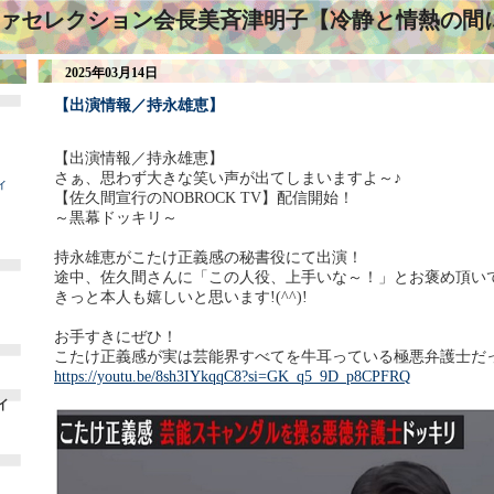
ァセレクション会長美斉津明子【冷静と情熱の間
2025年03月14日
【出演情報／持永雄恵】
【出演情報／持永雄恵】
さぁ、思わず大きな笑い声が出てしまいますよ～♪
ィ
【佐久間宣行のNOBROCK TV】配信開始！
～黒幕ドッキリ～
持永雄恵がこたけ正義感の秘書役にて出演！
途中、佐久間さんに「この人役、上手いな～！」とお褒め頂い
きっと本人も嬉しいと思います!(^^)!
お手すきにぜひ！
こたけ正義感が実は芸能界すべてを牛耳っている極悪弁護士だ
https://youtu.be/8sh3IYkqqC8?si=GK_q5_9D_p8CPFRQ
イ