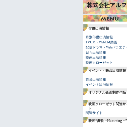
株式会社アルフ
俳優出演情報
月別俳優出演情報
TVCM・WebCM動画
配信ドラマ・Webバラエテ
日々出演情報
映画出演情報
映画クローゼット
イベント・舞台出演情報
舞台出演情報
イベント出演情報
オリジナル企画制作作品
映画クローゼット関連サ
ト
関連サイト
映画“鼻歌～Humming～”