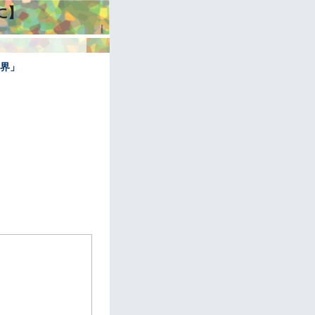
に】
｜
世界」