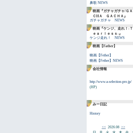
鼻歌 NEWS
映画『ガチャガチャ/ＧＡ
ＣHＡ ＧＡＣＨＡ』
ガチャガチャ NEWS
映画『ケンジ、走れ！-Ｔ
ｅａｒｌｅｓｓ-』
ケンジ走れ！ NEWS
映画【Father】
映画【Fether】
映画【Fether】NEWS
会社情報
http://www.a-selection-pro.jp/
(HP)
みー日記
History
<<
2026.08
>>
日
月
火
水
木
金