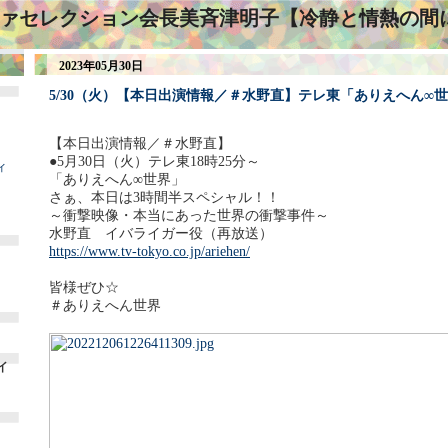
ァセレクション会長美斉津明子【冷静と情熱の間
2023年05月30日
5/30（火）【本日出演情報／＃水野直】テレ東「ありえへん∞
【本日出演情報／＃水野直】
●5月30日（火）テレ東18時25分～
ィ
「ありえへん∞世界」
さぁ、本日は3時間半スペシャル！！
～衝撃映像・本当にあった世界の衝撃事件～
水野直 イバライガー役（再放送）
https://www.tv-tokyo.co.jp/ariehen/
皆様ぜひ☆
＃ありえへん世界
イ