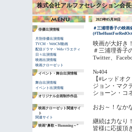
株式会社アルファセレクション会長
2023年05月30日
＃三浦理香子の映画備
俳優出演情報
(#TheHuntForRedOc
月別俳優出演情報
映画が大好き！
TVCM・WebCM動画
配信ドラマ・Webバラエティ
＃三浦理香子
日々出演情報
Twitter、Fa
映画出演情報
映画クローゼット
№404
イベント・舞台出演情報
【#レッドオクトーバ
舞台出演情報
ジョン・マクテ
イベント出演情報
ショーン・コネ
オリジナル企画制作作品
おお～！なかな
映画クローゼット関連サイ
ト
関連サイト
継続は力なり
映画“鼻歌～Humming～”
皆様に応援頂