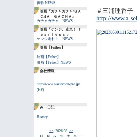
鼻歌 NEWS
＃三浦理香子
映画『ガチャガチャ/ＧＡ
ＣHＡ ＧＡＣＨＡ』
http://www.a-sel
ガチャガチャ NEWS
映画『ケンジ、走れ！-Ｔ
ｅａｒｌｅｓｓ-』
ケンジ走れ！ NEWS
映画【Father】
映画【Fether】
映画【Fether】NEWS
会社情報
http://www.a-selection-pro.jp/
(HP)
みー日記
History
<<
2026.08
>>
日
月
火
水
木
金
土