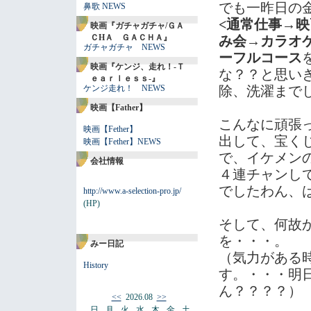
でも一昨日の
鼻歌 NEWS
<通常仕事→
映画『ガチャガチャ/ＧＡ
ＣHＡ ＧＡＣＨＡ』
み会→カラオ
ガチャガチャ NEWS
ーフルコース
映画『ケンジ、走れ！-Ｔ
な？？と思い
ｅａｒｌｅｓｓ-』
ケンジ走れ！ NEWS
除、洗濯まで
映画【Father】
こんなに頑張
映画【Fether】
出して、宝く
映画【Fether】NEWS
で、イケメン
会社情報
４連チャンし
でしたわん、
http://www.a-selection-pro.jp/
(HP)
そして、何故
を・・・。
みー日記
（気力がある
History
す。・・・明
ん？？？？）
<<
2026.08
>>
日
月
火
水
木
金
土