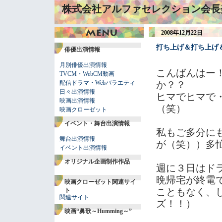
株式会社アルファセレクション会長
2008年12月22日
打ち上げ＆打ち上げ
俳優出演情報
月別俳優出演情報
こんばんはー
TVCM・WebCM動画
配信ドラマ・Webバラエティ
か？？
日々出演情報
ヒマでヒマで
映画出演情報
（笑）
映画クローゼット
イベント・舞台出演情報
私もご多分に
舞台出演情報
が（笑））多
イベント出演情報
オリジナル企画制作作品
週に３日はド
晩帰宅が終電
映画クローゼット関連サイ
こともなく、
ト
関連サイト
ズ！！）
映画“鼻歌～Humming～”