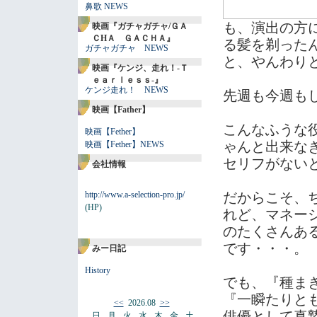
鼻歌 NEWS
も、演出の方
映画『ガチャガチャ/ＧＡ
ＣHＡ ＧＡＣＨＡ』
る髪を剃った
ガチャガチャ NEWS
と、やんわり
映画『ケンジ、走れ！-Ｔ
ｅａｒｌｅｓｓ-』
ケンジ走れ！ NEWS
先週も今週も
映画【Father】
こんなふうな
映画【Fether】
ゃんと出来な
映画【Fether】NEWS
セリフがない
会社情報
http://www.a-selection-pro.jp/
だからこそ、
(HP)
れど、マネー
のたくさんあ
です・・・。
みー日記
History
でも、『種ま
『一瞬たりと
<<
2026.08
>>
俳優として真
日
月
火
水
木
金
土