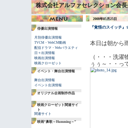
株式会社アルファセレクション会長
2008年05月25日
『覚悟のスイッチ』
俳優出演情報
月別俳優出演情報
本日は朝から
TVCM・WebCM動画
配信ドラマ・Webバラエティ
日々出演情報
（・・・洗濯
映画出演情報
ぅぅ～・・っ
映画クローゼット
イベント・舞台出演情報
舞台出演情報
イベント出演情報
オリジナル企画制作作品
映画クローゼット関連サイ
ト
関連サイト
映画“鼻歌～Humming～”