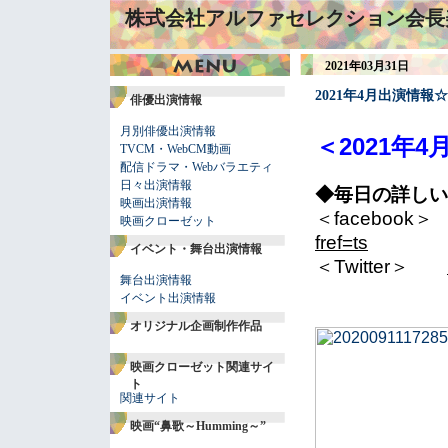
株式会社アルファセレクション会長
2021年03月31日
2021年4月出演情報☆
俳優出演情報
月別俳優出演情報
＜2021年4
月
TVCM・WebCM動画
配信ドラマ・Webバラエティ
日々出演情報
◆毎日の詳しい
映画出演情報
＜facebook
映画クローゼット
fref=ts
イベント・舞台出演情報
＜Twitter＞
舞台出演情報
イベント出演情報
オリジナル企画制作作品
映画クローゼット関連サイ
ト
関連サイト
映画“鼻歌～Humming～”