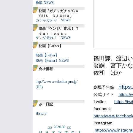
鼻歌 NEWS
映画『ガチャガチャ/ＧＡ
ＣHＡ ＧＡＣＨＡ』
ガチャガチャ NEWS
映画『ケンジ、走れ！-Ｔ
ｅａｒｌｅｓｓ-』
ケンジ走れ！ NEWS
映画【Father】
映画【Fether】
篠田諒、渡辺い
映画【Fether】NEWS
賢嗣、宮下かな
会社情報
佐和
ほか
http://www.a-selection-pro.jp/
https
(HP)
劇場予告編
公式サイト
https:/
Twitter
https://tw
みー日記
facebook
History
https://www.faceboo
Instagram
<<
2026.08
>>
https://www.instagra
日
月
火
水
木
金
土