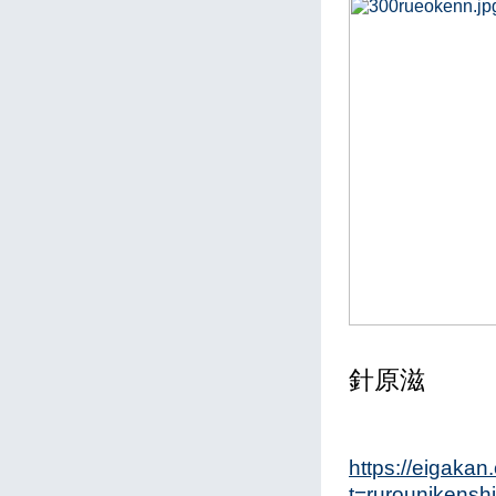
針原滋
https://eigaka
t=rurounikensh