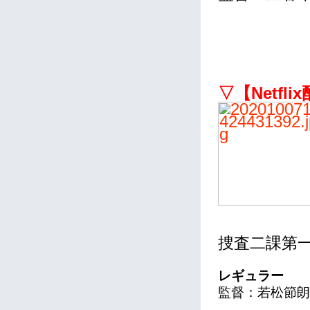
▽【Netfl
捜査二課第
レギュラー
監督：若松節朗