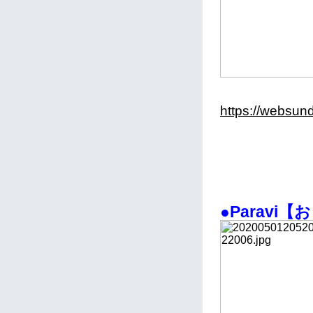
https://websun
●Paravi