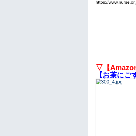
https://www.nurse.or
▽【Amazon
【お茶にごす