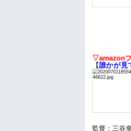
▽amazo
【
誰かが見て
監督：三谷