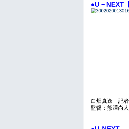
●U－NEXT
白畑真逸 記者
監督：熊澤尚人
●U-NEXT