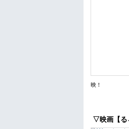
映！
▽映画【るろ