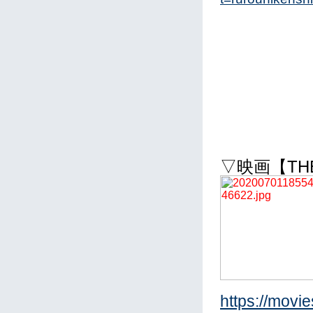
▽映画【TH
https://movi