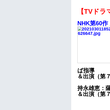
【TVドラ
NHK第60
ば指導
＆出演（第
持永雄恵：
＆出演（第