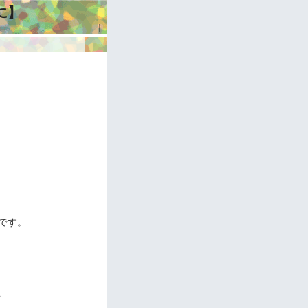
に】
｜
です。
ー