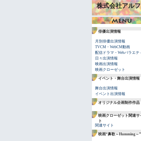
株式会社アルフ
俳優出演情報
月別俳優出演情報
TVCM・WebCM動画
配信ドラマ・Webバラエテ
日々出演情報
映画出演情報
映画クローゼット
イベント・舞台出演情報
舞台出演情報
イベント出演情報
オリジナル企画制作作品
映画クローゼット関連サ
ト
関連サイト
映画“鼻歌～Humming～”