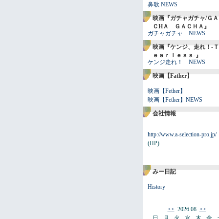
鼻歌 NEWS
映画『ガチャガチャ/ＧＡ
ＣHＡ ＧＡＣＨＡ』
ガチャガチャ NEWS
映画『ケンジ、走れ！-Ｔ
ｅａｒｌｅｓｓ-』
ケンジ走れ！ NEWS
映画【Father】
映画【Fether】
映画【Fether】NEWS
会社情報
http://www.a-selection-pro.jp/
(HP)
みー日記
History
<<
2026.08
>>
日
月
火
水
木
金