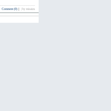
Comment (0)
｜
| by misaizu