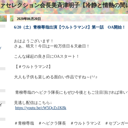
ァセレクション会長美斉津明子【冷静と情熱の間
2020年06月20日
6/20（土）青柳尊哉出演【ウルトラマンZ】第一話 OA開始！
おはようございます！
さぁ、晴天！今日は一粒万倍日＆天赦日！
ィ
こんな縁起の良き日にOAスタート！
【＃ウルトラマンZ】
大人も子供も楽しめる面白い作品ですね～(^^♪
青柳尊哉のヘビクラ隊長にもぜひ今後ともご注目頂ければ幸い
見逃し配信はこちら↓
イ
https://youtu.be/cW5QcZs1K8k
＃青柳尊哉 ＃ヘビクラ隊長 ＃ウルトラマンZ ＃セブンガ