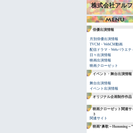
株式会社アルフ
俳優出演情報
月別俳優出演情報
TVCM・WebCM動画
配信ドラマ・Webバラエテ
日々出演情報
映画出演情報
映画クローゼット
イベント・舞台出演情報
舞台出演情報
イベント出演情報
オリジナル企画制作作品
映画クローゼット関連サ
ト
関連サイト
映画“鼻歌～Humming～”