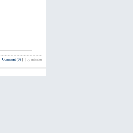
Comment (0)
｜
| by misaizu