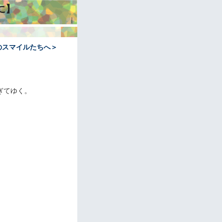
に】
｜
日のスマイルたちへ＞
ぎてゆく。