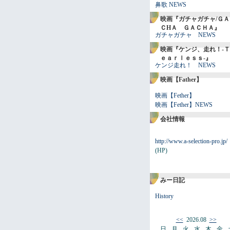
鼻歌 NEWS
映画『ガチャガチャ/ＧＡ
ＣHＡ ＧＡＣＨＡ』
ガチャガチャ NEWS
映画『ケンジ、走れ！-Ｔ
ｅａｒｌｅｓｓ-』
ケンジ走れ！ NEWS
映画【Father】
映画【Fether】
映画【Fether】NEWS
会社情報
http://www.a-selection-pro.jp/
(HP)
みー日記
History
<<
2026.08
>>
日
月
火
水
木
金