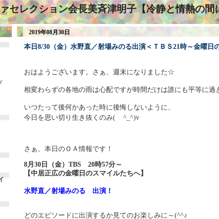
ァセレクション会長美斉津明子【冷静と情熱の間
2019年08月30日
本日8/30（金）水野直／射場みのる出演＜ＴＢＳ21時～金曜
おはようございます。さぁ、週末になりました☆
ィ
相変わらずの各地の雨は心配ですが時間だけは誰にも平等に過
いつたって後何かあった時に後悔しないように、
今日を思い切り生き抜くのみ(
^_^
)v
さぁ、本日のＯＡ情報です！
8月30日（金）TBS 20時57分～
【中居正広の金曜日のスマイルたちへ】
イ
水野直／射場みのる 出演！
どのエピソードに出演するか見てのお楽しみに～(^^♪