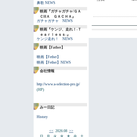
鼻歌 NEWS
映画『ガチャガチャ/ＧＡ
ＣHＡ ＧＡＣＨＡ』
ガチャガチャ NEWS
映画『ケンジ、走れ！-Ｔ
ｅａｒｌｅｓｓ-』
ケンジ走れ！ NEWS
映画【Father】
映画【Fether】
映画【Fether】NEWS
会社情報
http://www.a-selection-pro.jp/
(HP)
みー日記
History
<<
2026.08
>>
日
月
火
水
木
金
土