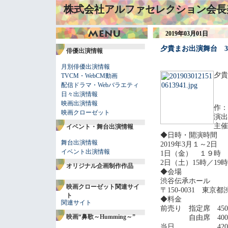
株式会社アルファセレクション会長
2019年03月01日
夕貴まお出演舞台 3
俳優出演情報
月別俳優出演情報
夕貴
TVCM・WebCM動画
配信ドラマ・Webバラエティ
日々出演情報
映画出演情報
作：
映画クローゼット
演出
主催
イベント・舞台出演情報
◆日時・開演時間
舞台出演情報
2019年3月１～2日
イベント出演情報
1日（金） １９時
2日（土）15時／19時
オリジナル企画制作作品
◆会場
渋谷伝承ホール
映画クローゼット関連サイ
〒150-0031 東京都
ト
◆料金
関連サイト
前売り 指定席 450
映画“鼻歌～Humming～”
自由席 400
当日 4200