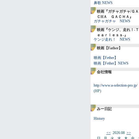
鼻歌 NEWS
映画『ガチャガチャ/ＧＡ
ＣHＡ ＧＡＣＨＡ』
ガチャガチャ NEWS
映画『ケンジ、走れ！-Ｔ
ｅａｒｌｅｓｓ-』
ケンジ走れ！ NEWS
映画【Father】
映画【Fether】
映画【Fether】NEWS
会社情報
http://www.a-selection-pro.jp/
(HP)
みー日記
History
<<
2026.08
>>
日
月
火
水
木
金