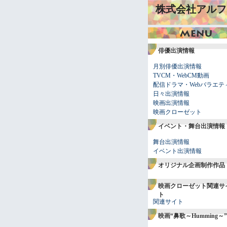
株式会社アルフ
俳優出演情報
月別俳優出演情報
TVCM・WebCM動画
配信ドラマ・Webバラエテ
日々出演情報
映画出演情報
映画クローゼット
イベント・舞台出演情報
舞台出演情報
イベント出演情報
オリジナル企画制作作品
映画クローゼット関連サ
ト
関連サイト
映画“鼻歌～Humming～”