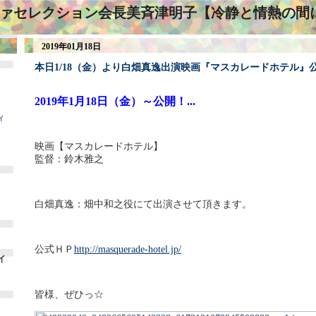
ァセレクション会長美斉津明子【冷静と情熱の間
2019年01月18日
本日1/18（金）より白畑真逸出演映画『マスカレードホテル』
2019年1月18日（金）～公開！
...
ィ
映画【マスカレードホテル】
監督：鈴木雅之
白畑真逸：畑中和之役にて出演させて頂きます。
公式ＨＰ
http://masquerade-hotel.jp/
イ
皆様、ぜひっ☆