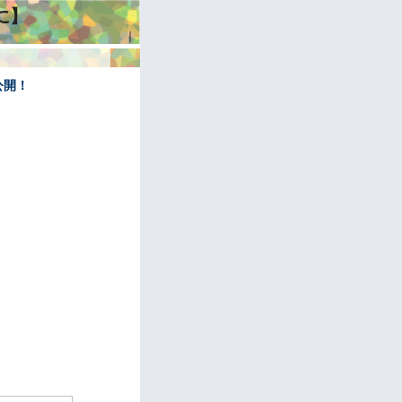
に】
｜
公開！