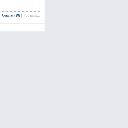
Comment (0)
｜
| by misaizu