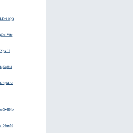
QViLDr11QQ
90jOx1V0c
gRXps_U
JMhjXqHs4
Xtd25pbGw
qemseOyHHw
no_06ttxM