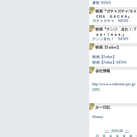
鼻歌 NEWS
映画『ガチャガチャ/ＧＡ
ＣHＡ ＧＡＣＨＡ』
ガチャガチャ NEWS
映画『ケンジ、走れ！-Ｔ
ｅａｒｌｅｓｓ-』
ケンジ走れ！ NEWS
映画【Father】
映画【Fether】
映画【Fether】NEWS
会社情報
http://www.a-selection-pro.jp/
(HP)
みー日記
History
<<
2026.08
>>
日
月
火
水
木
金