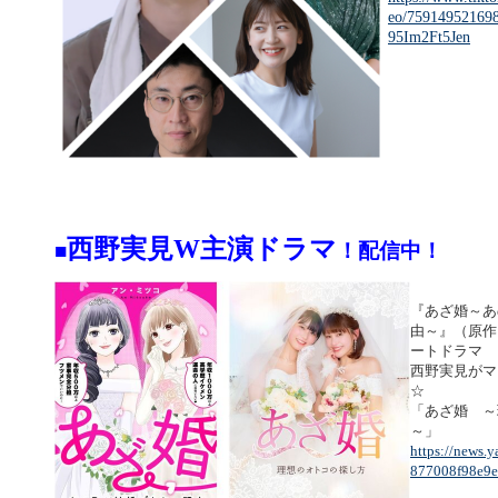
eo/75914952169
95Im2Ft5Jen
西野実見W主演ドラマ
■
！配信中！
『あざ婚～あ
由～』（原作
ートドラマ
西野実見がマ
☆
「あざ婚 ～
～」
https://news.y
877008f98e9e