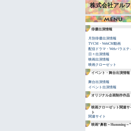
株式会社アルフ
俳優出演情報
月別俳優出演情報
TVCM・WebCM動画
配信ドラマ・Webバラエテ
日々出演情報
映画出演情報
映画クローゼット
イベント・舞台出演情報
舞台出演情報
イベント出演情報
オリジナル企画制作作品
映画クローゼット関連サ
ト
関連サイト
映画“鼻歌～Humming～”