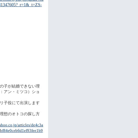
81347605?_r=1&_t=ZS-
の子が結婚できない理
：アン・ミツコ）ショ
リ子役にて出演します
理想のオトコの探し方
ahoo.co.jp/articles/de4c3a
bf84e0ceb6d1ef93fee1b9