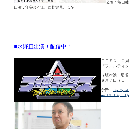
監督：亀山睦
出演：守谷菜々江、西野実見、ほか
■
水野直出演！配信中！
ＴＴＦＣ１０周
『フォルティク
（坂本浩一監督
６月７日（日）
予告
https://yo
si=PX2GH9Aj_51Q