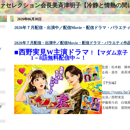
ァセレクション会長美斉津明子【冷静と情熱の間
2026年06月30日
2026年７月配信・出演中／配信Movie・配信ドラマ・バラエテ
2026年７月配信・出演中／配信Movie・配信ドラマ・バラエティ作
ィ
■西野実見W主演ドラマ
！【マダム京子
1－8話無料配信中～！
監督：松本動 脚
企画・原作 美斉
ン
【予告編】
https://youtu.
出演／西野実見
伊藤亜斗武 白畑
イ
玉城摩莉奈 尾関