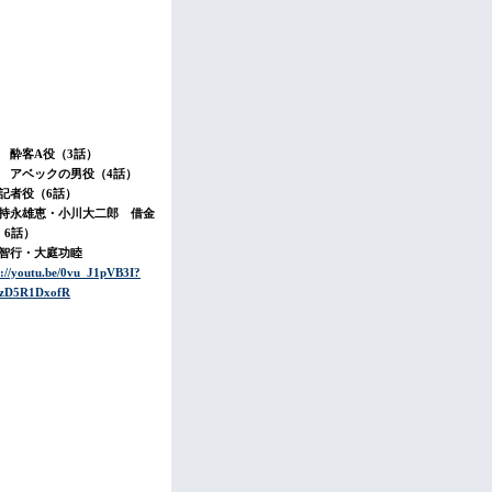
 酔客A役（3話）
 アベックの男役（4話）
記者役（6話）
持永雄恵・小川大二郎 借金
・6話）
智行・大庭功睦
s://youtu.be/0vu_J1pVB3I?
pzD5R1DxofR