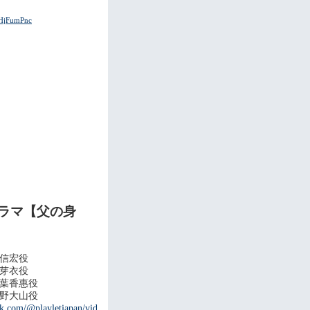
KHjFumPnc
ラマ【父の身
信宏役
芽衣役
葉香惠役
野大山役
ok.com/@playletjapan/vid