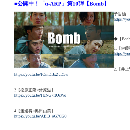
■公開中！「α-ARP」第10弾【Bomb】
予告編
https://y
◆【Bo
1,【伊
https://
2,【井
https://youtu.be/IOmDBxZcD5w
3【松原正隆×針原滋】
https://youtu.be/HcNG7ftQcWo
4【渡邊将×奥田由美】
https://youtu.be/AEI3_oG7CG0