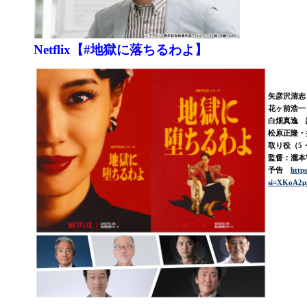
Netflix【#地獄に落ちるわよ】
矢彦沢清志
花ヶ前浩一
白畑真逸 
松原正隆・
取り役（5
監督：瀧本
予告
http
si=XKoA2