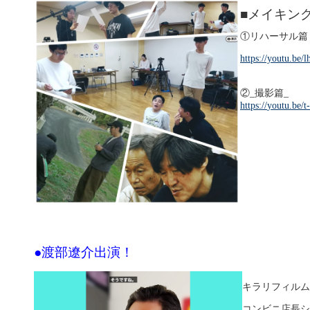
■メイキン
①リハーサル篇
https://youtu.be
②
_撮影篇_
https://
youtu.be/
●渡部遼介出演！
キラリフィルム
コンビニ店長シ