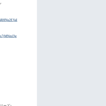
グ
/lhRHNu2EVaI
t-x7jMNmJ3g
リーズ♪