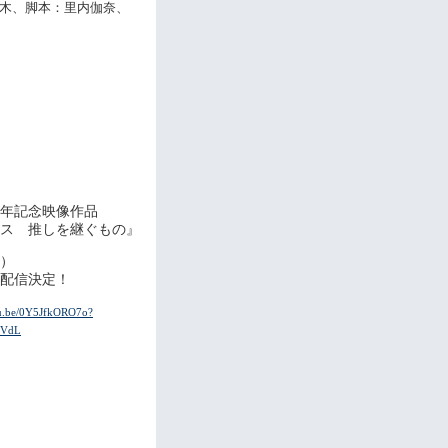
木、脚本：里内伽奈、
年記念映像作品
ス 推しを継ぐもの』
）
配信決定！
utu.be/0Y5JfkORO7o?
6VdL