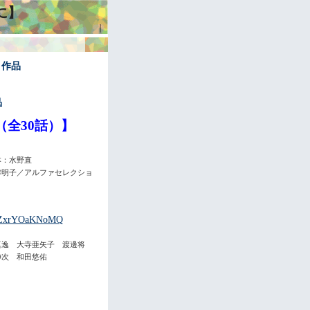
に】
｜
ィ作品
品
（全30話）】
本：水野直
津明子／アルファセレクショ
be/ZxrYOaKNoMQ
真逸 大寺亜矢子 渡邊将
伸次 和田悠佑