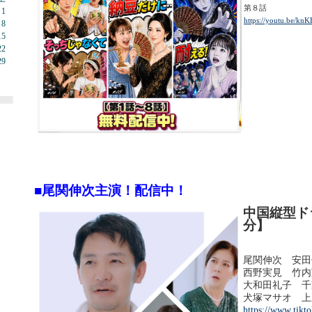
第８話
1
https://youtu.be/kn
8
15
22
29
■尾関伸次主演！
配信中！
中国縦型ド
分】
尾関伸次 安田
西野実見 竹内
大和田礼子 千
犬塚マサオ 上
https://www.tikt