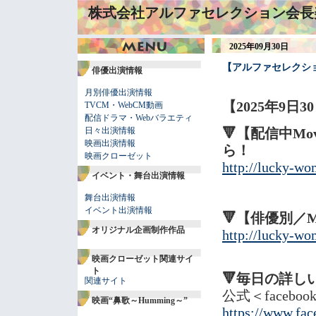
株式会社アルファセレクション会長
2025年09月30日
【アルファセレクショ
俳優出演情報
月別俳優出演情報
【2025年9日
TVCM・WebCM動画
配信ドラマ・Webバラエティ
日々出演情報
🔻【配信中M
映画出演情報
ら！
映画クローゼット
http://lucky-wo
イベント・舞台出演情報
舞台出演情報
イベント出演情報
🔻【俳優別／
オリジナル企画制作作品
http://lucky-wo
映画クローゼット関連サイ
ト
🔻毎日の詳し
関連サイト
公式＜facebo
映画“鼻歌～Humming～”
https://www.fac