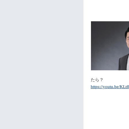
たら？
https://youtu.be/K