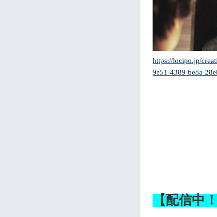
https://locipo.jp/cr
9e51-4389-be8a-28e
【配信中