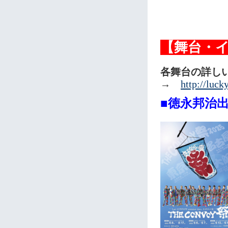
【舞台・
各舞台の詳し
→
http://luc
■徳永邦治