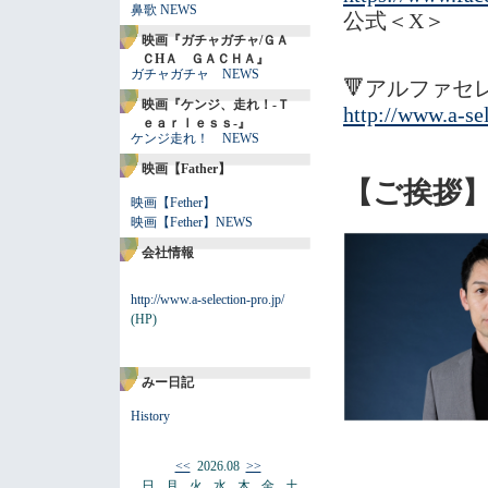
鼻歌 NEWS
公式＜X
映画『ガチャガチャ/ＧＡ
ＣHＡ ＧＡＣＨＡ』
ガチャガチャ NEWS
🔻アルファ
映画『ケンジ、走れ！-Ｔ
http://www.a-sel
ｅａｒｌｅｓｓ-』
ケンジ走れ！ NEWS
映画【Father】
【ご挨拶
映画【Fether】
映画【Fether】NEWS
会社情報
http://www.a-selection-pro.jp/
(HP)
みー日記
History
<<
2026.08
>>
日
月
火
水
木
金
土