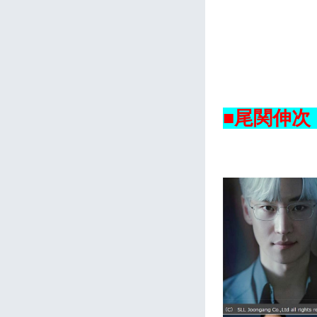
■尾関伸次