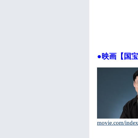
●映画【国
movie.com/index